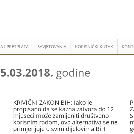
A I PRETPLATA
SAVJETOVANJA
KORISNIČKI KUTAK
KONT
5.03.2018.
godine
KRIVIČNI ZAKON BIH: Iako je
P
propisano da se kazna zatvora do 12
Z
mjeseci može zamijeniti društveno
S
korisnim radom, ova alternativa se ne
m
primjenjuje u svim dijelovima BiH
g