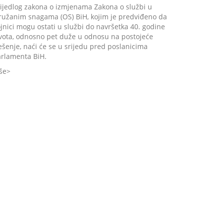
ijedlog zakona o izmjenama Zakona o službi u
ružanim snagama (OS) BiH, kojim je predviđeno da
jnici mogu ostati u službi do navršetka 40. godine
ivota, odnosno pet duže u odnosu na postojeće
ešenje, naći će se u srijedu pred poslanicima
arlamenta BiH.
še