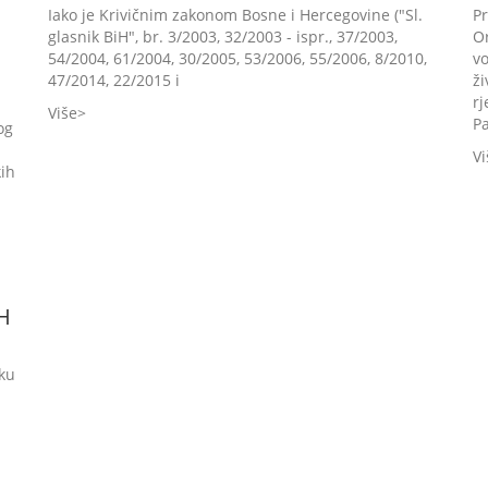
Iako je Krivičnim zakonom Bosne i Hercegovine ("Sl.
Pr
glasnik BiH", br. 3/2003, 32/2003 - ispr., 37/2003,
O
54/2004, 61/2004, 30/2005, 53/2006, 55/2006, 8/2010,
vo
47/2014, 22/2015 i
ž
rj
Više
P
og
Vi
kih
H
čku