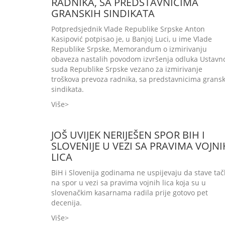
RADNIKA, SA PREDSTAVNICIMA
GRANSKIH SINDIKATA
Potpredsjednik Vlade Republike Srpske Anton
Kasipović potpisao je, u Banjoj Luci, u ime Vlade
Republike Srpske, Memorandum o izmirivanju
obaveza nastalih povodom izvršenja odluka Ustavn
suda Republike Srpske vezano za izmirivanje
troškova prevoza radnika, sa predstavnicima grans
sindikata.
Više
JOŠ UVIJEK NERIJEŠEN SPOR BIH I
SLOVENIJE U VEZI SA PRAVIMA VOJNI
LICA
BiH i Slovenija godinama ne uspijevaju da stave ta
na spor u vezi sa pravima vojnih lica koja su u
slovenačkim kasarnama radila prije gotovo pet
decenija.
Više