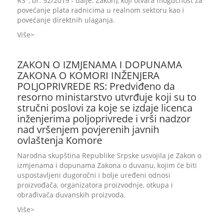
RS", br. 52/2019 - dalje: Zakon), koji otvara mogućnost za
povećanje plata radnicima u realnom sektoru kao i
povećanje direktnih ulaganja.
Više
ZAKON O IZMJENAMA I DOPUNAMA
ZAKONA O KOMORI INŽENJERA
POLJOPRIVREDE RS: Predviđeno da
resorno ministarstvo utvrđuje koji su to
stručni poslovi za koje se izdaje licenca
inženjerima poljoprivrede i vrši nadzor
nad vršenjem povjerenih javnih
ovlaštenja Komore
Narodna skupština Republike Srpske usvojila je Zakon o
izmjenama i dopunama Zakona o duvanu, kojim će biti
uspostavljeni dugoročni i bolje uređeni odnosi
proizvođača, organizatora proizvodnje, otkupa i
obrađivača duvanskih proizvoda.
Više