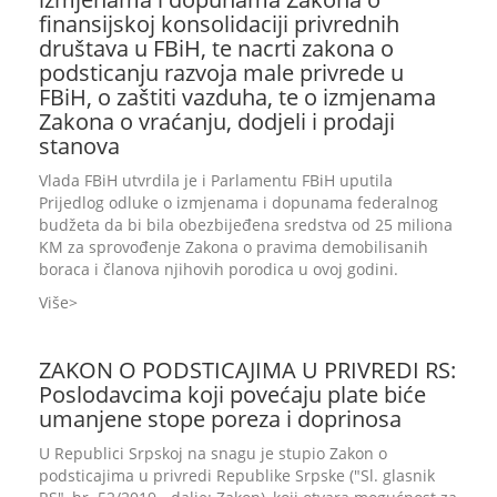
finansijskoj konsolidaciji privrednih
društava u FBiH, te nacrti zakona o
podsticanju razvoja male privrede u
FBiH, o zaštiti vazduha, te o izmjenama
Zakona o vraćanju, dodjeli i prodaji
stanova
Vlada FBiH utvrdila je i Parlamentu FBiH uputila
Prijedlog odluke o izmjenama i dopunama federalnog
budžeta da bi bila obezbijeđena sredstva od 25 miliona
KM za sprovođenje Zakona o pravima demobilisanih
boraca i članova njihovih porodica u ovoj godini.
Više
ZAKON O PODSTICAJIMA U PRIVREDI RS:
Poslodavcima koji povećaju plate biće
umanjene stope poreza i doprinosa
U Republici Srpskoj na snagu je stupio Zakon o
podsticajima u privredi Republike Srpske ("Sl. glasnik