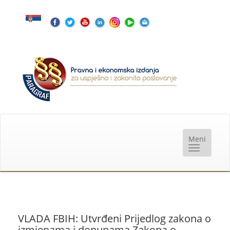
VLADA FBIH: Utvrđeni Prijedlog zakona o
izmjenama i dopunama Zakona o