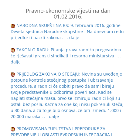
Pravno-ekonomske vijesti na dan
01.02.2016.
NARODNA SKUPŠTINA RS: 9. februara 2016. godine
Deveta sjednica Narodne skupštine - Na dnevnom redu
prijedlozi i nacrti zakona
. . . dalje
ZAKON O RADU: Pitanja prava radnika pregovorima
će rješavati granski sindikati i resorna ministarstva
. . .
dalje
PRIJEDLOG ZAKONA O STEČAJU: Novina su uvođenje
potpune kontrole stečajnog postupka i ubrzavanje
procedure, a radnici će dobiti pravo da sami biraju
svoje predstavnike u odborima poverilaca. Kad se
naplati stečajna masa, prvo se izmiruju radnici koji su
ostali bez posla. Kazna za one koji nisu pokrenuli stečaj
u 30 dana, a za to je bilo osnova, će biti između 1.000 i
20.000 maraka
. . . dalje
PROMOVISANA "UPUTSTVA I PREPORUKE ZA
PREVOĐENJE U OBLASTI EVROPSKIH INTEGRACIJA I