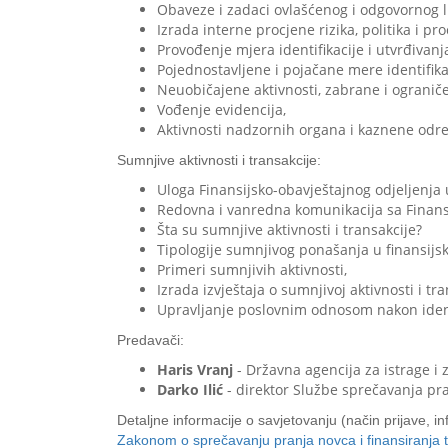
Obaveze i zadaci ovlašćenog i odgovornog l
Izrada interne procjene rizika, politika i pr
Provođenje mjera identifikacije i utvrđivanj
Pojednostavljene i pojačane mere identifika
Neuobičajene aktivnosti, zabrane i ograniče
Vođenje evidencija,
Aktivnosti nadzornih organa i kaznene odr
Sumnjive aktivnosti i transakcije:
Uloga Finansijsko-obavјeštajnog odjeljenja
Redovna i vanredna komunikacija sa Finans
Šta su sumnjive aktivnosti i transakcije?
Tipologije sumnjivog ponašanja u finansijs
Primeri sumnjivih aktivnosti,
Izrada izvještaja o sumnjivoj aktivnosti i tra
Upravljanje poslovnim odnosom nakon identif
Predavači:
Haris Vranj
- Državnа agencijа za istrage i z
Darko Ilić
- direktor Službe sprečavanja pr
Detaljne informacije o savjetovanju (način prijave, in
Zakonom o sprečavanju pranja novca i finansiranja ter