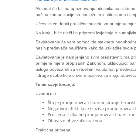
Akcenat će biti na upoznavanju učesnika sa sistemom
načinu komunikacije sa nadležnim institucijama i sm
Učesnici će dobiti praktične savjete za primjenu mjera
Na kraju, biće riječi i o pripremi izvještaja o sumnji
Savjetovanje će vam pomoći da steknete neophodna i 
naših predavača naučićete kako da uskladite svoje p
Savjetovanje je namijenjeno svim predstavnicima priv
primjene mjera propisanih Zakonom, uključujući: ban
usluga povezanih sa virtuelnim valutama, priređivač
i druge osobe koje u svom poslovanju imaju obavezu
Teme savjetovanja:
Uvodni dio:
Šta je pranje novca i finanansiranje terorist
Negativni efekti koje izaziva pranje novca i f
Procjena rizika od pranja novca i finansiranj
Obaveze obveznika zakona.
Praktična primena: