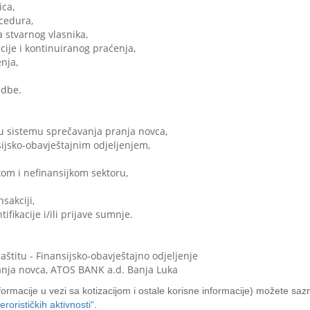
ica,
ocedura,
a stvarnog vlasnika,
cije i kontinuiranog praćenja,
nja,
edbe.
 u sistemu sprečavanja pranja novca,
ijsko-obavјeštajnim odjeljenjem,
kom i nefinansijkom sektoru,
nsakciji,
ikacije i/ili prijave sumnje.
aštitu - Finansijsko-obavještajno odjeljenje
anja novca, ATOS BANK a.d. Banja Luka
formacije u vezi sa kotizacijom i ostale korisne informacije) možete sazna
orističkih aktivnosti
“.