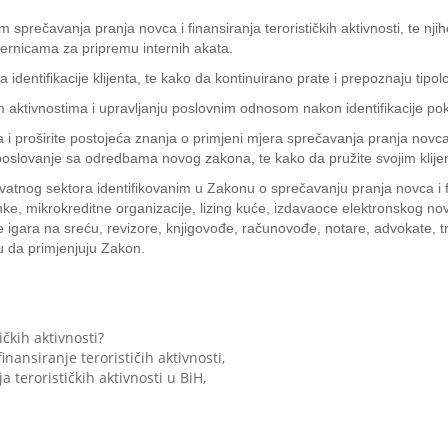
 sprečavanja pranja novca i finansiranja terorističkih aktivnosti, te
jernicama za pripremu internih akata.
 identifikacije klijenta, te kako da kontinuirano prate i prepoznaju tipo
vim aktivnostima i upravljanju poslovnim odnosom nakon identifikacije poka
proširite postojeća znanja o primjeni mjera sprečavanja pranja novca i 
oslovanje sa odredbama novog zakona, te kako da pružite svojim klijen
atnog sektora identifikovanim u Zakonu o sprečavanju pranja novca i fi
ke, mikrokreditne organizacije, lizing kuće, izdavaoce elektronskog n
e igara na sreću, revizore, knjigovođe, računovođe, notare, advokate, 
 da primjenjuju Zakon.
ičkih aktivnosti?
inansiranje terorističih aktivnosti,
a terorističkih aktivnosti u BiH,