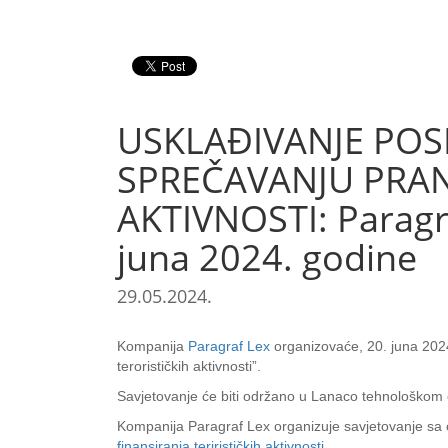
USKLAĐIVANJE PO
SPREČAVANJU PRAN
AKTIVNOSTI: Paragra
juna 2024. godine
29.05.2024.
Kompanija
Paragraf Lex
organizovaće, 20. juna 2024
terorističkih aktivnosti”.
Savjetovanje će biti održano u Lanaco tehnološkom c
Kompanija Paragraf Lex organizuje savjetovanje sa c
finansiranja terirističkih aktivnosti
.