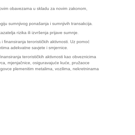
 njihovim obavezama u skladu za novim zakonom,
logiju sumnjivog ponašanja i sumnjivih transakcija.
zatelja rizika ili izvršenja prijave sumnje.
finansiranja terorističkih aktivnosti. Uz pomoć
tima adekvatne savjete i smjernice.
nansiranja terorističkih aktivnosti kao obveznicima
ovca, mjenjačnice, osiguravajuće kuće, pružaoce
trgovce plemenitim metalima, vozilima, nekretninama