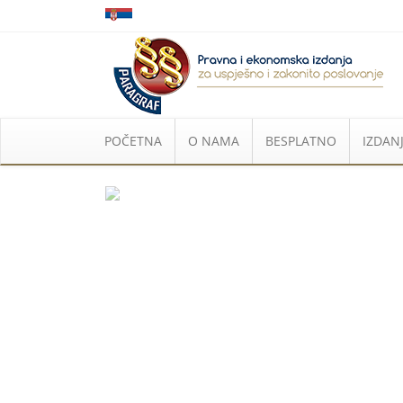
POČETNA
O NAMA
BESPLATNO
IZDANJ