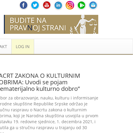
AKT
LOG IN
ACRT ZAKONA O KULTURNIM
OBRIMA: Uvodi se pojam
nematerijalno kulturno dobro”
bor za obrazovanje, nauku, kulturu i informisanje
rodne skupštine Republike Srpske održao je
ručnu raspravu o Nacrtu zakona o kulturnim
brima, koji je Narodna skupština usvojila u prvom
stavku 19. redovne sjednice, 1. decembra 2021, i
utila ga u stručnu raspravu u trajanju od 30