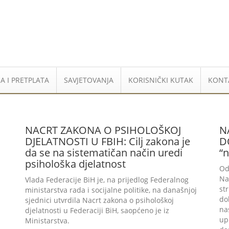
A I PRETPLATA
SAVJETOVANJA
KORISNIČKI KUTAK
KONT
NACRT ZAKONA O PSIHOLOŠKOJ
N
DJELATNOSTI U FBIH: Cilj zakona je
D
da se na sistematičan način uredi
“
psihološka djelatnost
Od
Na
Vlada Federacije BiH je, na prijedlog Federalnog
st
ministarstva rada i socijalne politike, na današnjoj
do
sjednici utvrdila Nacrt zakona o psihološkoj
na
djelatnosti u Federaciji BiH, saopćeno je iz
up
Ministarstva.