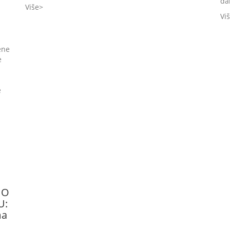
da
Više
Vi
ene
e
e
 O
U:
ma