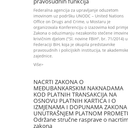
pravosudnih funkcija
Federalna agencija za upravljanje oduzetom
imovinom uz podršku UNODC – United Nations
Office on Drugs and Crime, u Mostaru je
organizovala Konferenciju o izazovima kod primj
Zakona o oduzimanju nezakonito stečene imovin
krivičnim djelom ("Sl. novine FBiH", br. 71/2014) u
Federaciji BiH, koja je okupila predstavnike
pravosudnih i policijskih institucija, te akademsk
zajednice.
Više
NACRTI ZAKONA O
MEĐUBANKARSKIM NAKNADAMA
KOD PLATNIH TRANSAKCIJA NA
OSNOVU PLATNIH KARTICA I O
IZMJENAMA I DOPUNAMA ZAKONA
UNUTRAŠNJEM PLATNOM PROMET
Održane stručne rasprave o nacrti
zakona