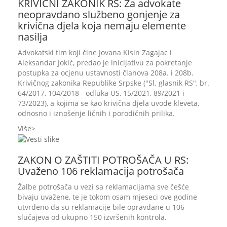
KRIVIČNI ZAKONIK RS: Za advokate
neopravdano službeno gonjenje za
krivična djela koja nemaju elemente
nasilja
Advokatski tim koji čine Jovana Kisin Zagajac i
Aleksandar Jokić, predao je inicijativu za pokretanje
postupka za ocjenu ustavnosti članova 208a. i 208b.
Krivičnog zakonika Republike Srpske ("Sl. glasnik RS", br.
64/2017, 104/2018 - odluka US, 15/2021, 89/2021 i
73/2023), a kojima se kao krivična djela uvode kleveta,
odnosno i iznošenje ličnih i porodičnih prilika.
Više
ZAKON O ZAŠTITI POTROŠAČA U RS:
Uvaženo 106 reklamacija potrošača
Žalbe potrošača u vezi sa reklamacijama sve češće
bivaju uvažene, te je tokom osam mjeseci ove godine
utvrđeno da su reklamacije bile opravdane u 106
slučajeva od ukupno 150 izvršenih kontrola.