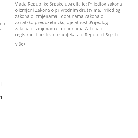
H
Vlada Republike Srpske utvrdila je: Prijedlog zakona
o izmjeni Zakona o privrednim društvima, Prijedlog
zakona o izmjenama i dopunama Zakona o
zanatsko-preduzetničkoj djelatnosti,Prijedlog
nih
zakona o izmjenama i dopunama Zakona o
e
registraciji poslovnih subjekata u Republici Srpskoj.
Više
I
i
h