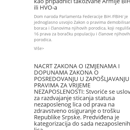
kao pripadnici takozvane Armije Bi
ili HVO-a
Dom naroda Parlamenta Federacije BiH /FBiH/ je
jednoglasno usvojio Zakon o pravima demobilisa
boraca i članovima njihovih porodica, koji reguliš
16 prava za boračku populaciju i članove njihovih
porodica.
Više
NACRT ZAKONA O IZMJENAMA I
DOPUNAMA ZAKONA O
POSREDOVANJU U ZAPOŠLJAVANJU 
PRAVIMA ZA VRIJEME
NEZAPOSLENOSTI: Stvoriće se uslov
za razdvajanje sticanja statusa
nezaposlenog lica od prava na
zdravstveno osiguranje o trošku
Republike Srpske. Predviđena je
kategorizacija do sada nezaposleni
lica