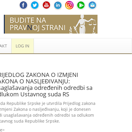
AKT
LOG IN
RIJEDLOG ZAKONA O IZMJENI
AKONA O NASLJEĐIVANJU:
saglašavanja određenih odredbi sa
dlukom Ustavnog suda RS
ada Republike Srpske je utvrdila Prijedlog zakona
izmjeni Zakona o nasljeđivanju, koji je donesen
di usaglašavanja određenih odredbi sa odlukom
tavnog suda Republike Srpske.
še