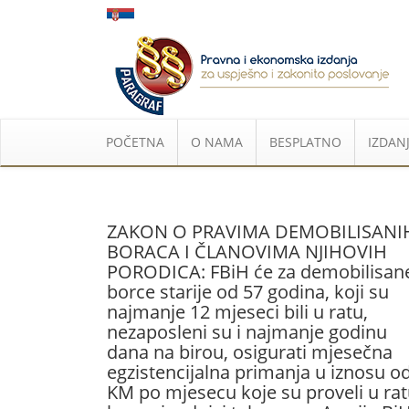
POČETNA
O NAMA
BESPLATNO
IZDANJ
ZAKON O PRAVIMA DEMOBILISANI
BORACA I ČLANOVIMA NJIHOVIH
PORODICA: FBiH će za demobilisan
borce starije od 57 godina, koji su
najmanje 12 mjeseci bili u ratu,
nezaposleni su i najmanje godinu
dana na birou, osigurati mjesečna
egzistencijalna primanja u iznosu o
KM po mjesecu koje su proveli u ra