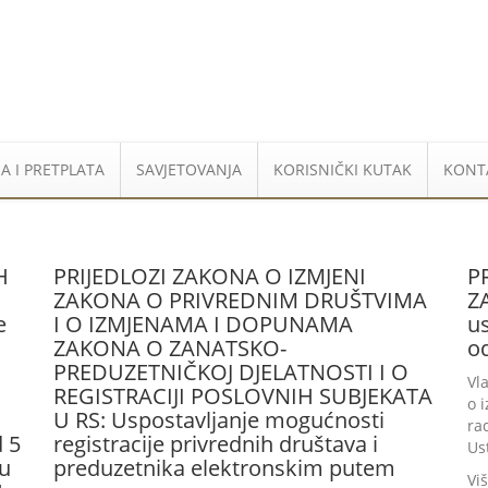
A I PRETPLATA
SAVJETOVANJA
KORISNIČKI KUTAK
KONT
H
PRIJEDLOZI ZAKONA O IZMJENI
P
ZAKONA O PRIVREDNIM DRUŠTVIMA
Z
e
I O IZMJENAMA I DOPUNAMA
u
ZAKONA O ZANATSKO-
o
PREDUZETNIČKOJ DJELATNOSTI I O
Vl
REGISTRACIJI POSLOVNIH SUBJEKATA
o 
U RS: Uspostavljanje mogućnosti
ra
d 5
registracije privrednih društava i
Us
tu
preduzetnika elektronskim putem
Vi