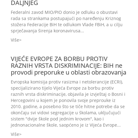
DALJNJEG
Federalni zavod MIO/PIO donio je odluku o obustavi
rada sa strankama postupajući po naređenju Kriznog
stožera Federacije BiH te odlukom Vlade FBiH, a u cilju
sprječavanja širenja koronavirusa...
Više
VIJEĆE EVROPE ZA BORBU PROTIV
RAZNIH VRSTA DISKRIMINACIJE: BIH ne
provodi preporuke u oblasti obrazovanja
Evropska komisija protiv rasizma i netolerancije (ECRI),
specijalizirano tijelo Vijeća Evrope za borbu protiv
raznih vrsta diskriminacije, objavila je izvještaj o Bosni i
Hercegovini u kojem je ponovila svoje preprouke iz
2010. godine, a posebno što se tiče hitne potrebe da se
okončaju svi vidovi segregacije u školama, uključujući
sistem "dvije škole pod jednim krovom", kao i
jednonacionalne škole, saopćeno je iz Vijeća Evrope...
Više