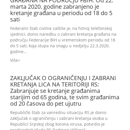
GRAĐANA NA PODRUČJU FBIH: Od 22.
marta 2020. godine zabranjeno je
kretanje građana u periodu od 18 do 5
sati
Federalni štab civilne zaštite je, na hitnoj telefonskoj
sjednici, donio naredbu o zabrani kretanja građana na
području Federacije BiH u vremenskom periodu od 18
do 5 sati, koja stupa na snagu u nedjelju 22.3.2020.
godine...
Više
ZAKLJUČAK O OGRANIČENJU I ZABRANI
KRETANJA LICA NA TERITORIJI RS:
Zabranjuje se kretanje građanima
starijim od 65 godina, te svim građanima
od 20 časova do pet ujutru
Republički štab za vanrednu situaciju RS je donio
zaključak o ograničenju i zabrani kretanja osoba u
Republici Srpskoj zbog korona virusa, potvrdio je
predsjednik Vlade RS Radovan Višković...