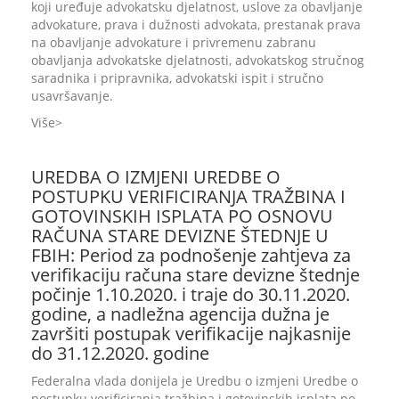
koji uređuje advokatsku djelatnost, uslove za obavljanje
advokature, prava i dužnosti advokata, prestanak prava
na obavljanje advokature i privremenu zabranu
obavljanja advokatske djelatnosti, advokatskog stručnog
saradnika i pripravnika, advokatski ispit i stručno
usavršavanje.
Više
UREDBA O IZMJENI UREDBE O
POSTUPKU VERIFICIRANJA TRAŽBINA I
GOTOVINSKIH ISPLATA PO OSNOVU
RAČUNA STARE DEVIZNE ŠTEDNJE U
FBIH: Period za podnošenje zahtjeva za
verifikaciju računa stare devizne štednje
počinje 1.10.2020. i traje do 30.11.2020.
godine, a nadležna agencija dužna je
završiti postupak verifikacije najkasnije
do 31.12.2020. godine
Federalna vlada donijela je Uredbu o izmjeni Uredbe o
postupku verificiranja tražbina i gotovinskih isplata po