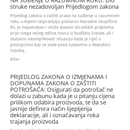
NA SUĐENJE U RAZUMNOM ROKU: Dio
struke nezadovoljan Prijedlogom zakona
Prijedlog zakona o zaštiti prava na suđenje u razumnom
roku, o kojem raspravljaju poslanici Narodne skupštine
RS, je nepotreban i može dovesti do velikih problema,
prije svega većeg odliva novca iz budžeta Srpske, ali i
dodatno iskomplikovati situaciju kada je riječ o
postupcima koji se vode pred sudovima u Republici
Srpskoj.
Više
PRIJEDLOG ZAKONA O IZMJENAMA I
DOPUNAMA ZAKONA O ZAŠTITI
POTROŠAČA: Osigurati da potrošač ne
dolazi u zabunu kada je u pitanju cijena
prilikom odabira proizvoda, te da se
jasnije definira način lijepljenja
deklaracije, ali i označavanja roka
trajanja proizvoda