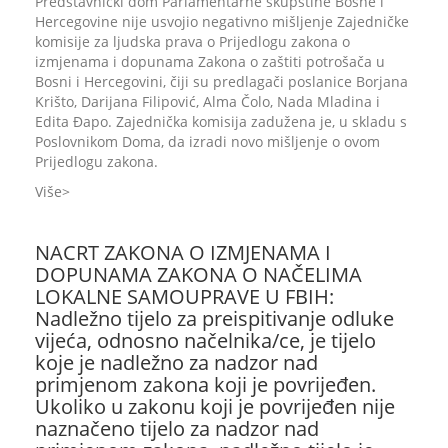
Predstavnički dom Parlamentarne skupštine Bosne i
Hercegovine nije usvojio negativno mišljenje Zajedničke
komisije za ljudska prava o Prijedlogu zakona o
izmjenama i dopunama Zakona o zaštiti potrošača u
Bosni i Hercegovini, čiji su predlagači poslanice Borjana
Krišto, Darijana Filipović, Alma Čolo, Nada Mladina i
Edita Đapo. Zajednička komisija zadužena je, u skladu s
Poslovnikom Doma, da izradi novo mišljenje o ovom
Prijedlogu zakona.
Više
NACRT ZAKONA O IZMJENAMA I
DOPUNAMA ZAKONA O NAČELIMA
LOKALNE SAMOUPRAVE U FBIH:
Nadležno tijelo za preispitivanje odluke
vijeća, odnosno načelnika/ce, je tijelo
koje je nadležno za nadzor nad
primjenom zakona koji je povrijeđen.
Ukoliko u zakonu koji je povrijeđen nije
naznačeno tijelo za nadzor nad