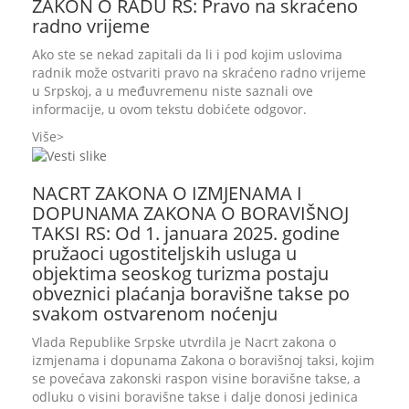
ZAKON O RADU RS: Pravo na skraćeno
radno vrijeme
Ako ste se nekad zapitali da li i pod kojim uslovima
radnik može ostvariti pravo na skraćeno radno vrijeme
u Srpskoj, a u međuvremenu niste saznali ove
informacije, u ovom tekstu dobićete odgovor.
Više
NACRT ZAKONA O IZMJENAMA I
DOPUNAMA ZAKONA O BORAVIŠNOJ
TAKSI RS: Od 1. januara 2025. godine
pružaoci ugostiteljskih usluga u
objektima seoskog turizma postaju
obveznici plaćanja boravišne takse po
svakom ostvarenom noćenju
Vlada Republike Srpske utvrdila je Nacrt zakona o
izmjenama i dopunama Zakona o boravišnoj taksi, kojim
se povećava zakonski raspon visine boravišne takse, a
odluku o visini boravišne takse i dalje donosi jedinica