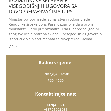
RAZMATRA SE SKLAPANJE
VIŠEGODIŠNJIH UGOVORA SA
DRVOPRERAĐIVAČIMA U RS
Ministar poljoprivrede, šumarstva i vodoprivrede
Republike Srpske Boris Pašalić izjavio je da u ovom
ministarstvu prvi put razmatraju da u narednoj godini
zbog sve većih potreba sklapaju petogodišnje ugovore o
isporuci drvnih sortimenata sa drvoprerađivačima.
Više
Radno vrijeme:
Ponedjeljak - petak
7:30 - 15:30
Kontaktirajte nas:
BANJA LUKA
+387 51 962 988