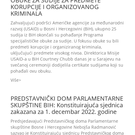
OBUKE ZA SUDIJE ZA PREDMETE
KORUPCIJE I ORGANIZOVANOG
KRIMINALA
Zahvaljujući podršci Američke agencije za međunarodni
razvoj (USAID) u Bosni i Hercegovini (BiH), ukupno 25
sudija iz BiH okončali su pohađanje Programa
specijalističke obuke za sudije. U fokusu obuke su bili
predmeti korupcije i organiziranog kriminala,
uključujući predmete visokog nivoa. Direktorica Misije
USAID-a u BiH Courtney Chubb danas je u Sarajevu na
svečanoj ceremoniji dodijelila certikate sudijama koji su
pohađali ovu obuku.
Više
PREDSTAVNIČKI DOM PARLAMENTARNE
SKUPŠTINE BIH: Konstituirajuća sjednica
zakazana za 1. decembar 2022. godine
Predsjedavajući Predstavničkog doma Parlamentarne
skupštine Bosne i Hercegovine Nebojša Radmanović
sazvao je Konstituirajuću sjednicu Predstavničkog doma