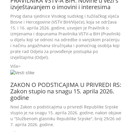
PRAVILNIKA VSTV-A BIH: Novine u vezi s
izvještavanjem o imovini i interesima
Prvog dana sjednice Visokog sudskog i tužilačkog vijeća
Bosne i Hercegovine (VSTV BiH/Vijeće), koja se održava
15. i 16. aprila 2026. godine, usvojen je Pravilnik o
izmjenama i dopunama Pravilnika VSTV-a BiH (Pravilnik)
u dijelu koji se odnosi na odredbe o vanjskom praćenju
i načinu angažmana stručnjaka i pomoćnog osoblja koji
prate rad Odjela za provođenje postupka po
izvještajima (Odjel).
Više
ZAKON O PODSTICAJIMA U PRIVREDI RS:
Zakon stupio na snagu 15. aprila 2026.
godine
Novi Zakon o podsticajima u privredi Republike Srpske
stupio je na snagu 15. aprila 2026. godine, nakon objave
u “Službenom glasniku Republike Srpske", broj 29/26 od
7. aprila 2026. godine.