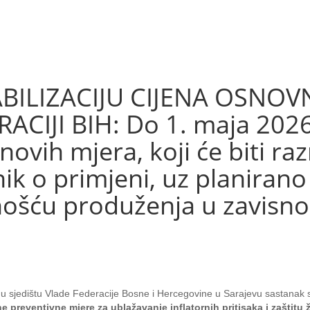
BILIZACIJU CIJENA OSNOV
CIJI BIH: Do 1. maja 2026
 novih mjera, koji će biti r
ik o primjeni, uz planirano
šću produženja u zavisnost
je u sjedištu Vlade Federacije Bosne i Hercegovine u Sarajevu sastana
e preventivne mjere za ublažavanje inflatornih pritisaka i zaštit