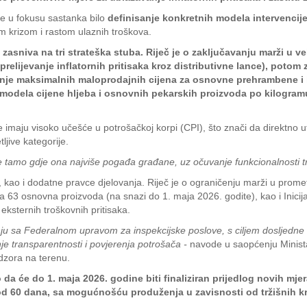
je u fokusu sastanka bilo
definisanje konkretnih modela intervencije
 krizom i rastom ulaznih troškova.
e zasniva na tri strateška stuba. Riječ je o zaključavanju marži u 
relijevanje inflatornih pritisaka kroz distributivne lance), potom z
isanje maksimalnih maloprodajnih cijena za osnovne prehrambene i 
modela cijene hljeba i osnovnih pekarskih proizvoda po kilogra
imaju visoko učešće u potrošačkoj korpi (CPI), što znači da direktno ut
ljive kategorije.
cije tamo gdje ona najviše pogađa građane, uz očuvanje funkcionalnosti tr
, kao i dodatne pravce djelovanja. Riječ je o ograničenju marži u prome
a 63 osnovna proizvoda (na snazi do 1. maja 2026. godite), kao i Inicija
eksternih troškovnih pritisaka.
u sa Federalnom upravom za inspekcijske poslove, s ciljem dosljedne k
anje transparentnosti i povjerenja potrošača -
navode u saopćenju Minista
adzora na terenu.
a će do 1. maja 2026. godine biti finaliziran prijedlog novih mjer
a od 60 dana, sa mogućnošću produženja u zavisnosti od tržišnih k