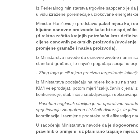
Iz Federalnog ministarstva trgovine saopćeno je da 
u vidu izražene poremećaje uzrokovane energetskom
Ministar Hasičević je predstavio
paket mjera koji s
ključne osnovne proizvode kako bi se spriječilo p
(direktna zaštita krajnjih potrošača kroz defin
cijene osnovnih pekarskih proizvoda (uvođenje 
promjene gramaže i naziva proizvoda).
Iz Ministarstva navode da osnovne životne namirnice 
standard građana, te najviše pogađaju socijalno osjet
-
Zbog toga je cilj mjera precizno targetiranje infla
Iz Ministarstva podsjećaju na mjere koje su na snazi
KM/l veleprodaja), potom mjeri “zaključanih cijena” z
konkurencije, stabilnosti snabdijevanja i ublažavanja 
-
Poseban naglasak stavljen je na operativnu saradnj
sprječavanja zloupotreba i tržišnih distorzija, te jač
koordinacije i razmjene podataka radi efikasnijeg n
U saopćenju Ministarstva navode da je
dogovoreno d
pravilnik o primjeni, uz planirano trajanje mjer