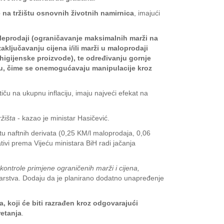
 na tržištu osnovnih životnih namirnica
, imajući
veleprodaji (ograničavanje maksimalnih marži na
aključavanju cijena i/ili marži u maloprodaji
higijenske proizvode), te određivanju gornje
mu, čime se onemogućavaju manipulacije kroz
iču na ukupnu inflaciju, imaju najveći efekat na
žišta
- kazao je ministar Hasičević.
tu naftnih derivata (0,25 KM/l maloprodaja, 0,06
tivi prema Vijeću ministara BiH radi jačanja
ontrole primjene ograničenih marži i cijena,
rstva. Dodaju da je planirano dodatno unapređenje
a, koji će biti razrađen kroz odgovarajući
retanja
.