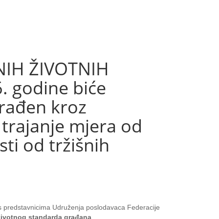
NIH ŽIVOTNIH
. godine biće
azrađen kroz
 trajanje mjera od
i od tržišnih
k s predstavnicima Udruženja poslodavaca Federacije
u životnog standarda građana
.