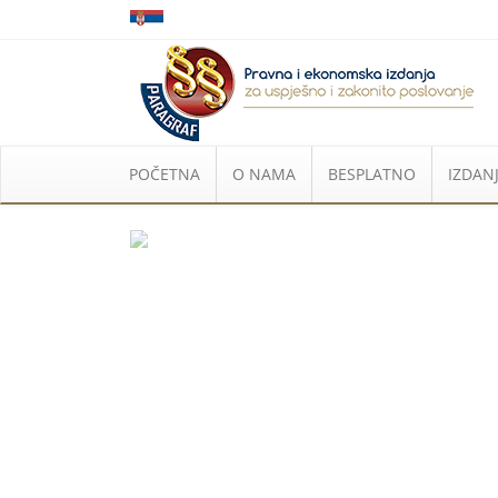
POČETNA
O NAMA
BESPLATNO
IZDANJ