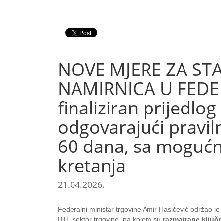
NOVE MJERE ZA STA
NAMIRNICA U FEDERA
finaliziran prijedlog
odgovarajući praviln
60 dana, sa mogućno
kretanja
21.04.2026.
Federalni ministar trgovine Amir Hasičević održao 
BiH, sektor trgovine, na kojem su
razmatrane ključn