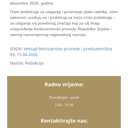
decembra 2025. godine.
Osim podsticaja za ulaganja i povećanje plata radnika, ovim
zakonom uređuju se i podsticaji za treću vrstu podsticaja –
za ulaganja od posebnog značaja koji za cilj imaju
unapređenje konkurentnosti privrede Republike Srpske i
njenog ravnomjernog regionalnog razvoja.
IZVOR:
Vebsajt Ministarstvo privrede i preduzetništva
RS, 15.04.2026.
Naslov: Redakcija
Radno vrijeme:
Ponedjeljak - petak
7:30 - 15:30
Kontaktirajte nas: