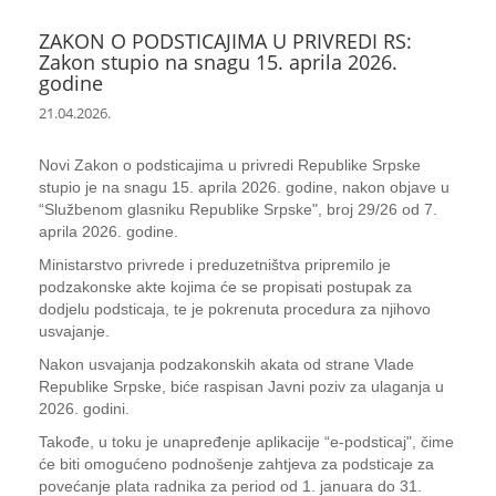
ZAKON O PODSTICAJIMA U PRIVREDI RS:
Zakon stupio na snagu 15. aprila 2026.
godine
21.04.2026.
Novi Zakon o podsticajima u privredi Republike Srpske
stupio je na snagu 15. aprila 2026. godine, nakon objave u
“Službenom glasniku Republike Srpske", broj 29/26 od 7.
aprila 2026. godine.
Ministarstvo privrede i preduzetništva pripremilo je
podzakonske akte kojima će se propisati postupak za
dodjelu podsticaja, te je pokrenuta procedura za njihovo
usvajanje.
Nakon usvajanja podzakonskih akata od strane Vlade
Republike Srpske, biće raspisan Javni poziv za ulaganja u
2026. godini.
Takođe, u toku je unapređenje aplikacije “e-podsticaj", čime
će biti omogućeno podnošenje zahtjeva za podsticaje za
povećanje plata radnika za period od 1. januara do 31.