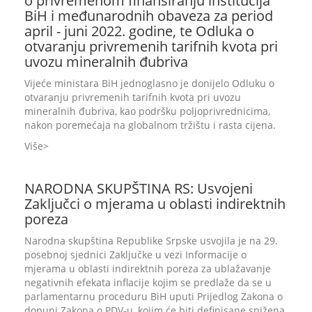
o privremenom finansiranju institucija
BiH i međunarodnih obaveza za period
april - juni 2022. godine, te Odluka o
otvaranju privremenih tarifnih kvota pri
uvozu mineralnih đubriva
Vijeće ministara BiH jednoglasno je donijelo Odluku o
otvaranju privremenih tarifnih kvota pri uvozu
mineralnih đubriva, kao podršku poljoprivrednicima,
nakon poremećaja na globalnom tržištu i rasta cijena.
Više
NARODNA SKUPŠTINA RS: Usvojeni
Zaključci o mjerama u oblasti indirektnih
poreza
Narodna skupština Republike Srpske usvojila je na 29.
posebnoj sjednici Zaključke u vezi Informacije o
mjerama u oblasti indirektnih poreza za ublažavanje
negativnih efekata inflacije kojim se predlaže da se u
parlamentarnu proceduru BiH uputi Prijedlog Zakona o
dopuni Zakona o PDV-u, kojim će biti definisane snižena