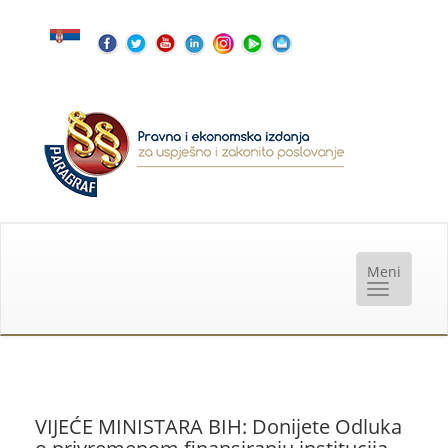
VIJEĆE MINISTARA BIH: Donijete Odluka