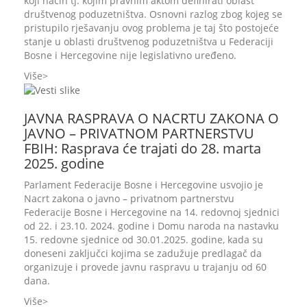
koji način tj. kojim pravnim aktom definirati oblast
društvenog poduzetništva. Osnovni razlog zbog kojeg se
pristupilo rješavanju ovog problema je taj što postojeće
stanje u oblasti društvenog poduzetništva u Federaciji
Bosne i Hercegovine nije legislativno uređeno.
Više
JAVNA RASPRAVA O NACRTU ZAKONA O
JAVNO – PRIVATNOM PARTNERSTVU
FBIH: Rasprava će trajati do 28. marta
2025. godine
Parlament Federacije Bosne i Hercegovine usvojio je
Nacrt zakona o javno – privatnom partnerstvu
Federacije Bosne i Hercegovine na 14. redovnoj sjednici
od 22. i 23.10. 2024. godine i Domu naroda na nastavku
15. redovne sjednice od 30.01.2025. godine, kada su
doneseni zaključci kojima se zadužuje predlagač da
organizuje i provede javnu raspravu u trajanju od 60
dana.
Više