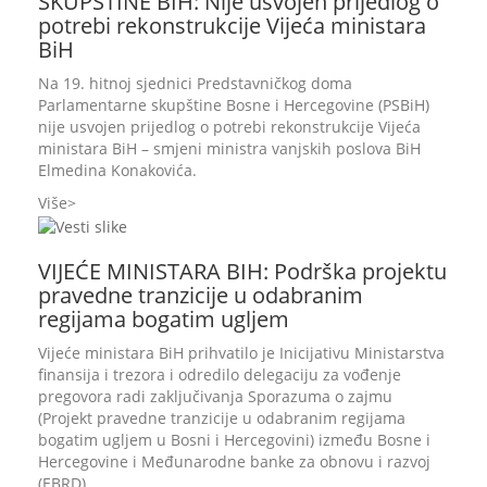
SKUPŠTINE BIH: Nije usvojen prijedlog o
potrebi rekonstrukcije Vijeća ministara
BiH
Na 19. hitnoj sjednici Predstavničkog doma
Parlamentarne skupštine Bosne i Hercegovine (PSBiH)
nije usvojen prijedlog o potrebi rekonstrukcije Vijeća
ministara BiH – smjeni ministra vanjskih poslova BiH
Elmedina Konakovića.
Više
VIJEĆE MINISTARA BIH: Podrška projektu
pravedne tranzicije u odabranim
regijama bogatim ugljem
Vijeće ministara BiH prihvatilo je Inicijativu Ministarstva
finansija i trezora i odredilo delegaciju za vođenje
pregovora radi zaključivanja Sporazuma o zajmu
(Projekt pravedne tranzicije u odabranim regijama
bogatim ugljem u Bosni i Hercegovini) između Bosne i
Hercegovine i Međunarodne banke za obnovu i razvoj
(EBRD).