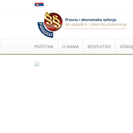
POČETNA
O NAMA
BESPLATNO
IZDANJ