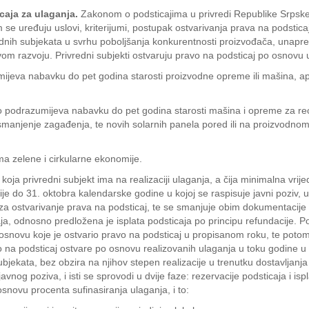
caja za ulaganja.
Zakonom o podsticajima u privredi Republike Srpske,
e uređuju uslovi, kriterijumi, postupak ostvarivanja prava na podsticaj
rednih subjekata u svrhu poboljšanja konkurentnosti proizvođača, unapre
om razvoju. Privredni subjekti ostvaruju pravo na podsticaj po osnovu
 nabavku do pet godina starosti proizvodne opreme ili mašina, aparat
podrazumijeva nabavku do pet godina starosti mašina i opreme za rec
smanjenje zagađenja, te novih solarnih panela pored ili na proizvodnom 
zelene i cirkularne ekonomije.
koja privredni subjekt ima na realizaciji ulaganja, a čija minimalna vri
ije do 31. oktobra kalendarske godine u kojoj se raspisuje javni poziv,
ostvarivanje prava na podsticaj, te se smanjuje obim dokumentacije koj
caja, odnosno predložena je isplata podsticaja po principu refundacije. 
osnovu koje je ostvario pravo na podsticaj u propisanom roku, te potom 
na podsticaj ostvare po osnovu realizovanih ulaganja u toku godine u ko
jekata, bez obzira na njihov stepen realizacije u trenutku dostavljanja 
avnog poziva, i isti se sprovodi u dvije faze: rezervacije podsticaja i is
novu procenta sufinasiranja ulaganja, i to: