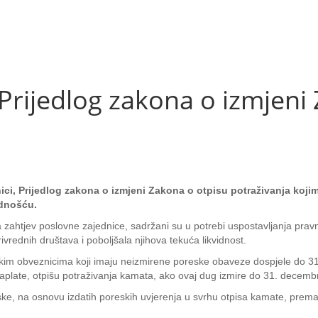
rijedlog zakona o izmjeni
nici, Prijedlog zakona o izmjeni Zakona o otpisu potraživanja koj
idnošću.
a zahtjev poslovne zajednice, sadržani su u potrebi uspostavljanja pravn
ivrednih društava i poboljšala njihova tekuća likvidnost.
skim obveznicima koji imaju neizmirene poreske obaveze dospjele do 
aplate, otpišu potraživanja kamata, ako ovaj dug izmire do 31. decemb
e, na osnovu izdatih poreskih uvjerenja u svrhu otpisa kamate, prema