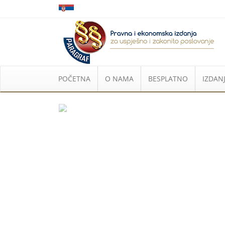
POČETNA
O NAMA
BESPLATNO
IZDANJ