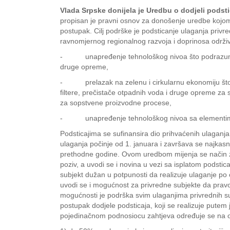
Vlada Srpske donijela je Uredbu o dodjeli podsti
propisan je pravni osnov za donošenje uredbe kojom s
postupak. Cilj podrške je podsticanje ulaganja priv
ravnomjernog regionalnog razvoja i doprinosa održiv
- unapređenje tehnološkog nivoa što podrazumijeva
druge opreme,
- prelazak na zelenu i cirkularnu ekonomiju što 
filtere, prečistače otpadnih voda i druge opreme za 
za sopstvene proizvodne procese,
- unapređenje tehnološkog nivoa sa elementima 
Podsticajima se sufinansira dio prihvaćenih ulaganja 
ulaganja počinje od 1. januara i završava se najkasn
prethodne godine. Ovom uredbom mijenja se način za 
poziv, a uvodi se i novina u vezi sa isplatom podsti
subjekt dužan u potpunosti da realizuje ulaganje po 
uvodi se i mogućnost za privredne subjekte da pravo 
mogućnosti je podrška svim ulaganjima privrednih sub
postupak dodjele podsticaja, koji se realizuje putem j
pojedinačnom podnosiocu zahtjeva određuje se na os