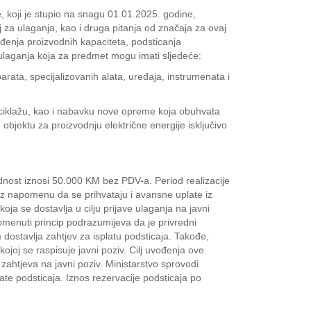
 koji je stupio na snagu 01.01.2025. godine,
 za ulaganja, kao i druga pitanja od značaja za ovaj
đenja proizvodnih kapaciteta, podsticanja
 ulaganja koja za predmet mogu imati sljedeće:
a, specijalizovanih alata, uređaja, instrumenata i
iklažu, kao i nabavku nove opreme koja obuhvata
objektu za proizvodnju električne energije isključivo
jednost iznosi 50.000 KM bez PDV-a. Period realizacije
 uz napomenu da se prihvataju i avansne uplate iz
a se dostavlja u cilju prijave ulaganja na javni
Pomenuti princip podrazumijeva da je privredni
dostavlja zahtjev za isplatu podsticaja. Takođe,
joj se raspisuje javni poziv. Cilj uvođenja ove
zahtjeva na javni poziv. Ministarstvo sprovodi
plate podsticaja. Iznos rezervacije podsticaja po