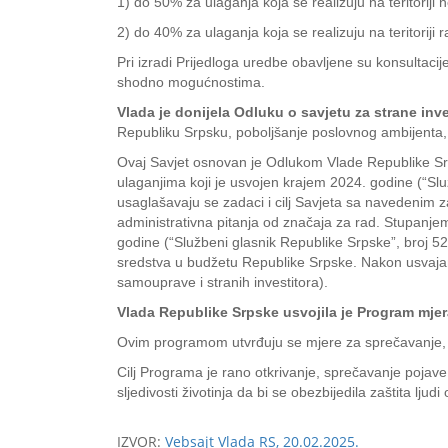
1) do 50% za ulaganja koja se realizuju na teritoriji 
2) do 40% za ulaganja koja se realizuju na teritoriji 
Pri izradi Prijedloga uredbe obavljene su konsultacije
shodno mogućnostima.
Vlada je donijela Odluku o savjetu za strane inv
Republiku Srpsku, poboljšanje poslovnog ambijenta, kao
Ovaj Savjet osnovan je Odlukom Vlade Republike Sr
ulaganjima koji je usvojen krajem 2024. godine (“Slu
usaglašavaju se zadaci i cilj Savjeta sa navedenim 
administrativna pitanja od značaja za rad. Stupanje
godine (“Službeni glasnik Republike Srpske”, broj 5
sredstva u budžetu Republike Srpske. Nakon usvajanj
samouprave i stranih investitora).
Vlada Republike Srpske usvojila je Program mjera
Ovim programom utvrđuju se mjere za sprečavanje, otkr
Cilj Programa je rano otkrivanje, sprečavanje pojave, š
sljedivosti životinja da bi se obezbijedila zaštita ljud
IZVOR:
Vebsajt Vlada RS, 20.02.2025.