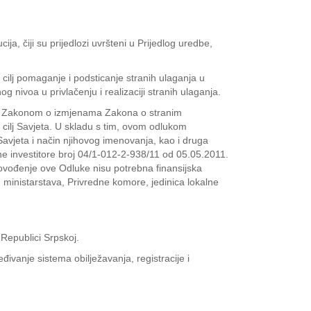
ja, čiji su prijedlozi uvršteni u Prijedlog uredbe,
 cilj pomaganje i podsticanje stranih ulaganja u
 nivoa u privlačenju i realizaciji stranih ulaganja.
1). Zakonom o izmjenama Zakona o stranim
 cilj Savjeta. U skladu s tim, ovom odlukom
avjeta i način njihovog imenovanja, kao i druga
ne investitore broj 04/1-012-2-938/11 od 05.05.2011.
rovođenje ove Odluke nisu potrebna finansijska
ministarstava, Privredne komore, jedinica lokalne
 Republici Srpskoj.
eđivanje sistema obilježavanja, registracije i