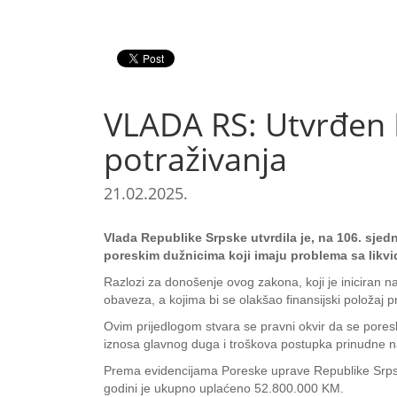
VLADA RS: Utvrđen P
potraživanja
21.02.2025.
Vlada Republike Srpske utvrdila je, na 106. sjed
poreskim dužnicima koji imaju problema sa likv
Razlozi za donošenje ovog zakona, koji je iniciran n
obaveza, a kojima bi se olakšao finansijski položaj pr
Ovim prijedlogom stvara se pravni okvir da se pore
iznosa glavnog duga i troškova postupka prinudne n
Prema evidencijama Poreske uprave Republike Srpsk
godini je ukupno uplaćeno 52.800.000 KM.