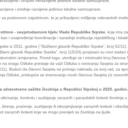
nerazvijene i izrazito nerazvijene jedinice lokalne samouprave,
razvijene i srednje razvijene jedinice lokalne samouprave.
 sa poslovnom zajednicom, te je pribavljeno mišljenje relevantnih instituci
estitore - savjetodavnom tijelu Vlade Republike Srpske
, koje ima za
 i unapređenje koordinacije i saradnje institucija republičkog i lokalnog
pske iz 2011. godine (“Službeni glasnik Republike Srpske”, broj 52/1
žbeni glasnik Republike Srpske”, broj 115/24) propisani su novi zadaci i
zakonskim izmjenama. Pored toga, utvrđuje se i minimalni broj članova S
m na snagu Odluke prestaje da važi Odluka o osnivanju Savjeta za stra
2/11). Budući da članovi Savjeta ne primaju naknadu za svoj rad, za sp
a Odluke, pristupiće se imenovanju novih članova Savjeta (iz resornih 
 zdravstvene zaštite životinja u Republici Srpskoj u 2025. godini.
ivanje, kontrolu i suzbijanje zaraznih i parazitskih bolesti životinja u
irenja, praćenje, suzbijanje ili iskorjenjivanje zaraznih bolesti i obezbj
i od zaraznih bolesti koje se mogu prenijeti sa životinja na ljude.