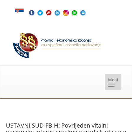
USTAVNI SUD FBIH: Povrijeđen vitalni
nacionalni interes srpskog naroda kada su u