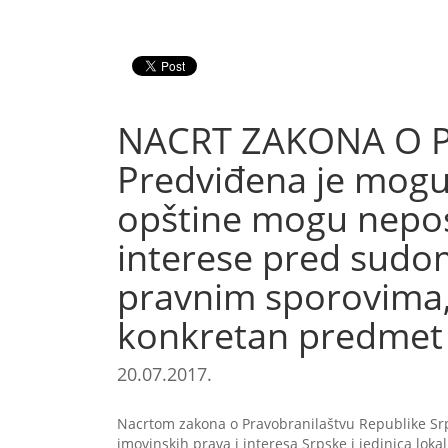
NACRT ZAKONA O P
Predviđena je mogu
opštine mogu neposr
interese pred sudo
pravnim sporovima,
konkretan predmet
20.07.2017.
Nacrtom zakona o Pravobranilaštvu Republike Srps
imovinskih prava i interesa Srpske i jedinica lok