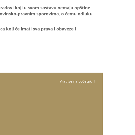
adovi koji u svom sastavu nemaju opštine
imovinsko-pravnim sporovima, o čemu odluku
 koji će imati sva prava i obaveze i
Vrati se na početak ↑