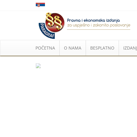
POČETNA
O NAMA
BESPLATNO
IZDANJ