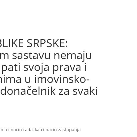
IKE SRPSKE:
vom sastavu nemaju
ati svoja prava i
nima u imovinsko-
donačelnik za svaki
ja i način rada, kao i način zastupanja