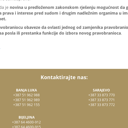
da je
novina u predloženom zakonskom rješenju mogućnost da gr
ja prava i interese pred sudom i drugim nadležnim organima u 
et.
avobraniocu obaveze da ovlasti jednog od zamjenika pravobranioca
a posla ili prestanka funkcije do izbora novog pravobranioca
.
.
Kontaktirajte nas:
BANJA LUKA
SARAJEVO
+387 51 962 988
+387 33 873 770
+387 51 962 989
+387 33 873 771
+387 51 962 155
+387 33 873 772
BIJELJINA
+387 64 4600-912
+387 64 4600-915