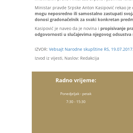
Ministar pravde Srpske Anton Kasipović rekao je 
mogu neposredno ili samostalno zastupati svo
donosi gradonačelnik za svaki konkretan predm
Kasipović je naveo da je novina i
propisivanje pr
odgovornosti u slučajevima njegovog odsustva s
IZVOR:
Vebsajt Narodne skupštine RS, 19.07.2017
Izvod iz vijesti, Naslov: Redakcija
Radno vrijeme:
Ponedjeljak - petak
7:30 - 15:30