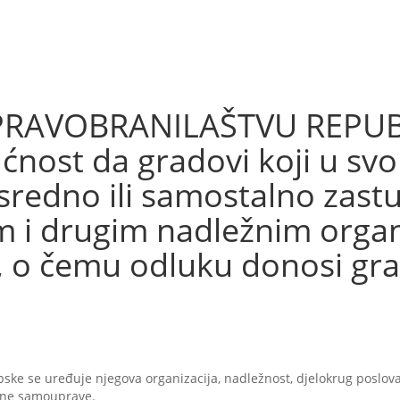
RAVOBRANILAŠTVU REPUBL
ćnost da gradovi koji u s
edno ili samostalno zastup
m i drugim nadležnim orga
 o čemu odluku donosi gra
ke se uređuje njegova organizacija, nadležnost, djelokrug poslovan
alne samouprave.