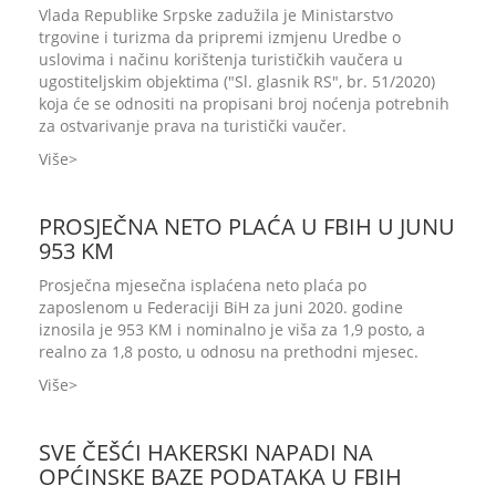
Vlada Republike Srpske zadužila je Ministarstvo
trgovine i turizma da pripremi izmjenu Uredbe o
uslovima i načinu korištenja turističkih vaučera u
ugostiteljskim objektima ("Sl. glasnik RS", br. 51/2020)
koja će se odnositi na propisani broj noćenja potrebnih
za ostvarivanje prava na turistički vaučer.
Više
PROSJEČNA NETO PLAĆA U FBIH U JUNU
953 KM
Prosječna mjesečna isplaćena neto plaća po
zaposlenom u Federaciji BiH za juni 2020. godine
iznosila je 953 KM i nominalno je viša za 1,9 posto, a
realno za 1,8 posto, u odnosu na prethodni mjesec.
Više
SVE ČEŠĆI HAKERSKI NAPADI NA
OPĆINSKE BAZE PODATAKA U FBIH