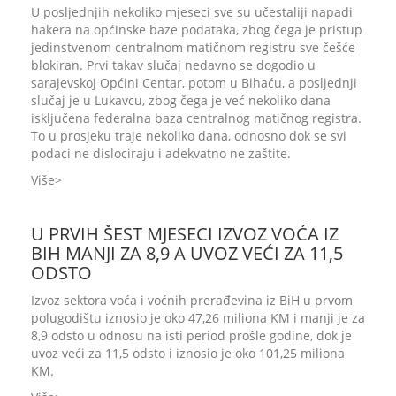
U posljednjih nekoliko mjeseci sve su učestaliji napadi
hakera na općinske baze podataka, zbog čega je pristup
jedinstvenom centralnom matičnom registru sve češće
blokiran. Prvi takav slučaj nedavno se dogodio u
sarajevskoj Općini Centar, potom u Bihaću, a posljednji
slučaj je u Lukavcu, zbog čega je već nekoliko dana
isključena federalna baza centralnog matičnog registra.
To u prosjeku traje nekoliko dana, odnosno dok se svi
podaci ne dislociraju i adekvatno ne zaštite.
Više
U PRVIH ŠEST MJESECI IZVOZ VOĆA IZ
BIH MANJI ZA 8,9 A UVOZ VEĆI ZA 11,5
ODSTO
Izvoz sektora voća i voćnih prerađevina iz BiH u prvom
polugodištu iznosio je oko 47,26 miliona KM i manji je za
8,9 odsto u odnosu na isti period prošle godine, dok je
uvoz veći za 11,5 odsto i iznosio je oko 101,25 miliona
KM.