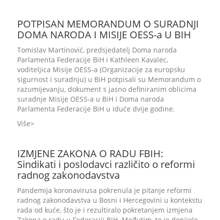
POTPISAN MEMORANDUM O SURADNJI
DOMA NARODA I MISIJE OESS-a U BIH
Tomislav Martinović, predsjedatelj Doma naroda
Parlamenta Federacije BiH i Kathleen Kavalec,
voditeljica Misije OESS-a (Organizacije za europsku
sigurnost i suradnju) u BiH potpisali su Memorandum o
razumijevanju, dokument s jasno definiranim oblicima
suradnje Misije OESS-a u BiH i Doma naroda
Parlamenta Federacije BiH u iduće dvije godine.
Više
IZMJENE ZAKONA O RADU FBIH:
Sindikati i poslodavci različito o reformi
radnog zakonodavstva
Pandemija koronavirusa pokrenula je pitanje reformi
radnog zakonodavstva u Bosni i Hercegovini u kontekstu
rada od kuće, što je i rezultiralo pokretanjem izmjena
Zakona o radu u Federaciji BiH. Međutim, to je donijelo