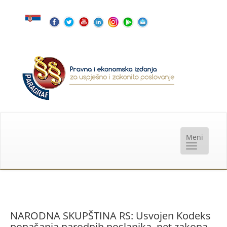
NARODNA SKUPŠTINA RS: Usvojen Kodeks
ponašanja narodnih poslanika, pet zakona,