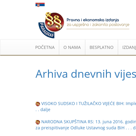
POČETNA
O NAMA
BESPLATNO
IZDANJ
Arhiva dnevnih vijes
VISOKO SUDSKO I TUŽILAČKO VIJEĆE BIH: Imple
. . dalje
NARODNA SKUPŠTINA RS: 13. juna 2016. godine 
za preispitivanje Odluke Ustavnog suda BiH
. . . 