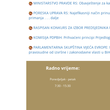
MINISTARSTVO PRAVDE RS: Obavještenje za kandid
PORESKA UPRAVA RS: Najefikasniji način prinudn
primanja
. . . dalje
RASPISAN KONKURS ZA IZBOR PREDSJEDNIKA 
KOMISIJA PDPBIH: Prihvaćeni principi Prijedl
PARLAMENTARNA SKUPŠTINA VIJEĆA EVROPE: Neo
pravosudne od izvršne i zakonodavne vlasti u BiH,
Radno vrijeme:
Ponedjeljak - petak
7:30 - 15:30