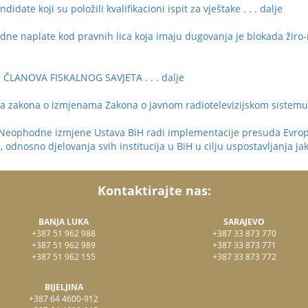
ate koji su položili kvalifikacioni ispit za vještake
. . . dalje
e naplate kod pravnih lica koja imaju dugovanja je blokada žiro-rač
I ČLANOVA FISKALNOG SAVJETA
. . . dalje
oga zakona o izmjenama Zakona o javnom radiotelevizijskom sistem
phodne izmjene Ustava BiH radi implementacije presuda Evropsk
 odnosno djelovanja svih institucija u BiH u cilju uspostavljanja 
Kontaktirajte nas:
BANJA LUKA
SARAJEVO
+387 51 962 988
+387 33 873 770
+387 51 962 989
+387 33 873 771
+387 51 962 155
+387 33 873 772
BIJELJINA
+387 64 4600-912