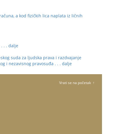
una, a kod fizičkih lica naplata iz ličnih
u
. . . dalje
og suda za ljudska prava i razdvajanje
jakog i nezavisnog pravosuđa
. . . dalje
Vrati se na početak ↑