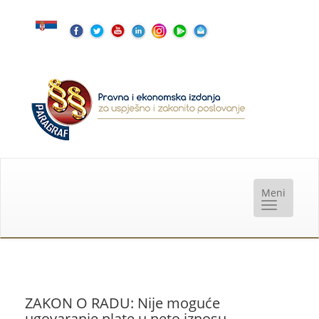
ZAKON O RADU: Nije moguće
ugovaranje plate u neto iznosu