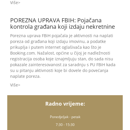
Više
POREZNA UPRAVA FBIH: Pojačana
kontrola građana koji izdaju nekretnine
Porezna uprava FBiH pojačala je aktivnosti na naplati
poreza od građana koji izdaju imovinu, a podatke
prikuplja i putem internet oglašivača kao što je
Booking.com. Nažalost, općine u čijoj je nadležnosti
registracija osoba koje iznajmljuju stan, do sada nisu
pokazale zainteresovanost za saradnju s PU FBiH kada
su u pitanju aktivnosti koje bi dovele do povećanja
naplate poreza.
Više
Radno vrijeme:
Ponedjeljak - petak
7:30 - 15:30