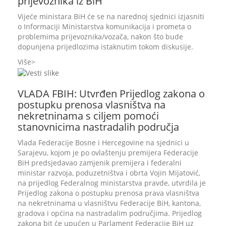
prijevoznika iz BiH
Vijeće ministara BiH će se na narednoj sjednici izjasniti
o Informaciji Ministarstva komunikacija i prometa o
problemima prijevoznika/vozača, nakon što bude
dopunjena prijedlozima istaknutim tokom diskusije.
Više
VLADA FBIH: Utvrđen Prijedlog zakona o
postupku prenosa vlasništva na
nekretninama s ciljem pomoći
stanovnicima nastradalih područja
Vlada Federacije Bosne i Hercegovine na sjednici u
Sarajevu, kojom je po ovlaštenju premijera Federacije
BiH predsjedavao zamjenik premijera i federalni
ministar razvoja, poduzetništva i obrta Vojin Mijatović,
na prijedlog Federalnog ministarstva pravde, utvrdila je
Prijedlog zakona o postupku prenosa prava vlasništva
na nekretninama u vlasništvu Federacije BiH, kantona,
gradova i općina na nastradalim područjima. Prijedlog
zakona bit će upućen u Parlament Federacije BiH uz