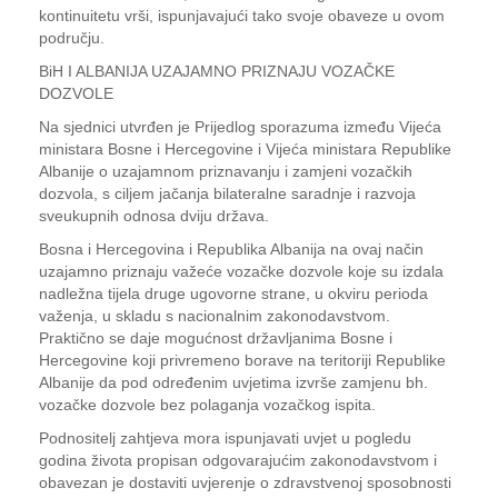
kontinuitetu vrši, ispunjavajući tako svoje obaveze u ovom
području.
BiH I ALBANIJA UZAJAMNO PRIZNAJU VOZAČKE
DOZVOLE
Na sjednici utvrđen je Prijedlog sporazuma između Vijeća
ministara Bosne i Hercegovine i Vijeća ministara Republike
Albanije o uzajamnom priznavanju i zamjeni vozačkih
dozvola, s ciljem jačanja bilateralne saradnje i razvoja
sveukupnih odnosa dviju država.
Bosna i Hercegovina i Republika Albanija na ovaj način
uzajamno priznaju važeće vozačke dozvole koje su izdala
nadležna tijela druge ugovorne strane, u okviru perioda
važenja, u skladu s nacionalnim zakonodavstvom.
Praktično se daje mogućnost državljanima Bosne i
Hercegovine koji privremeno borave na teritoriji Republike
Albanije da pod određenim uvjetima izvrše zamjenu bh.
vozačke dozvole bez polaganja vozačkog ispita.
Podnositelj zahtjeva mora ispunjavati uvjet u pogledu
godina života propisan odgovarajućim zakonodavstvom i
obavezan je dostaviti uvjerenje o zdravstvenoj sposobnosti