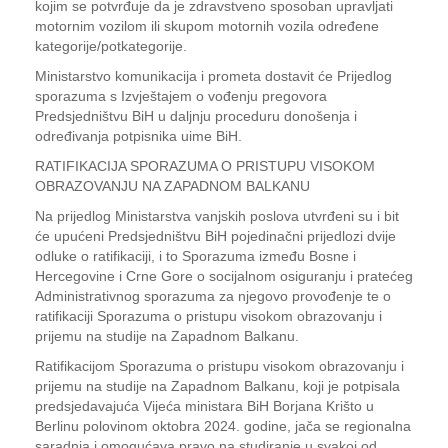
kojim se potvrđuje da je zdravstveno sposoban upravljati
motornim vozilom ili skupom motornih vozila određene
kategorije/potkategorije.
Ministarstvo komunikacija i prometa dostavit će Prijedlog
sporazuma s Izvještajem o vođenju pregovora
Predsjedništvu BiH u daljnju proceduru donošenja i
određivanja potpisnika uime BiH.
RATIFIKACIJA SPORAZUMA O PRISTUPU VISOKOM
OBRAZOVANJU NA ZAPADNOM BALKANU
Na prijedlog Ministarstva vanjskih poslova utvrđeni su i bit
će upućeni Predsjedništvu BiH pojedinačni prijedlozi dvije
odluke o ratifikaciji, i to Sporazuma između Bosne i
Hercegovine i Crne Gore o socijalnom osiguranju i pratećeg
Administrativnog sporazuma za njegovo provođenje te o
ratifikaciji Sporazuma o pristupu visokom obrazovanju i
prijemu na studije na Zapadnom Balkanu.
Ratifikacijom Sporazuma o pristupu visokom obrazovanju i
prijemu na studije na Zapadnom Balkanu, koji je potpisala
predsjedavajuća Vijeća ministara BiH Borjana Krišto u
Berlinu polovinom oktobra 2024. godine, jača se regionalna
saradnja i omogućava pravo na studiranje u svakoj od