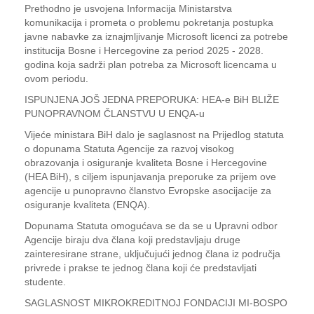
Prethodno je usvojena Informacija Ministarstva
komunikacija i prometa o problemu pokretanja postupka
javne nabavke za iznajmljivanje Microsoft licenci za potrebe
institucija Bosne i Hercegovine za period 2025 - 2028.
godina koja sadrži plan potreba za Microsoft licencama u
ovom periodu.
ISPUNJENA JOŠ JEDNA PREPORUKA: HEA-e BiH BLIŽE
PUNOPRAVNOM ČLANSTVU U ENQA-u
Vijeće ministara BiH dalo je saglasnost na Prijedlog statuta
o dopunama Statuta Agencije za razvoj visokog
obrazovanja i osiguranje kvaliteta Bosne i Hercegovine
(HEA BiH), s ciljem ispunjavanja preporuke za prijem ove
agencije u punopravno članstvo Evropske asocijacije za
osiguranje kvaliteta (ENQA).
Dopunama Statuta omogućava se da se u Upravni odbor
Agencije biraju dva člana koji predstavljaju druge
zainteresirane strane, uključujući jednog člana iz područja
privrede i prakse te jednog člana koji će predstavljati
studente.
SAGLASNOST MIKROKREDITNOJ FONDACIJI MI-BOSPO