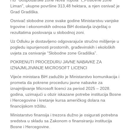
i to “Gospodarske zone Nova Topola" i,,Poslovne zone
Liman", ukupne površine 313,48 hektara, a njen osnivač je
Grad Gradiška.
Osnivač slobodne zone svake godine Ministarstvu vanjske
trgovine i ekonomskih odnosa BiH dostavlja izvještaj o
rezultatima poslovanja u slobodnoj zoni.
Uz Odluku je dostavljeno odgovarajuće stručno mišljenje u
pogledu ispunjenosti prostornih, građevinskih i ekoloških
uvjeta za osnivanje “Slobodne zone Gradiška”.
POKRENUTI PROCEDURU JAVNE NABAVKE ZA
IZNAJMLJIVANJE MICROSOFT LICENCI
Vijeće ministara BiH zadužilo je Ministarstvo komunikacija i
prometa da pokrene proceduru javne nabavke za
iznajmljivanje Microsoft licenci za period 2025 – 2028.
godina, uzimajući u obzir iskazane potrebe institucija Bosne
i Hercegovine i kretanje kursa američkog dolara na
financijskom tržištu.
Ministarstvo finansija i trezora dužno je osigurati potrebna
sredstva u skladu sa Zakonom o finansiranju institucija
Bosne i Hercegovine.