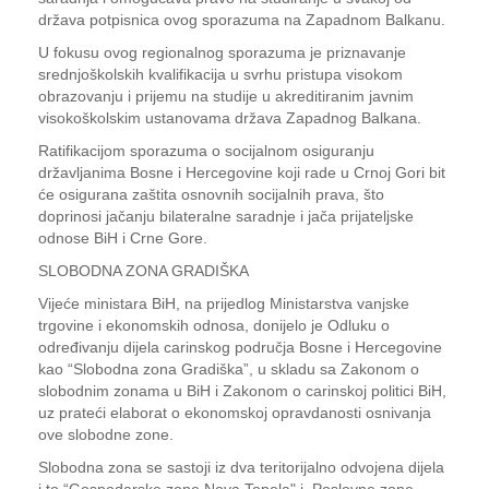
država potpisnica ovog sporazuma na Zapadnom Balkanu.
U fokusu ovog regionalnog sporazuma je priznavanje
srednjoškolskih kvalifikacija u svrhu pristupa visokom
obrazovanju i prijemu na studije u akreditiranim javnim
visokoškolskim ustanovama država Zapadnog Balkana.
Ratifikacijom sporazuma o socijalnom osiguranju
državljanima Bosne i Hercegovine koji rade u Crnoj Gori bit
će osigurana zaštita osnovnih socijalnih prava, što
doprinosi jačanju bilateralne saradnje i jača prijateljske
odnose BiH i Crne Gore.
SLOBODNA ZONA GRADIŠKA
Vijeće ministara BiH, na prijedlog Ministarstva vanjske
trgovine i ekonomskih odnosa, donijelo je Odluku o
određivanju dijela carinskog područja Bosne i Hercegovine
kao “Slobodna zona Gradiška”, u skladu sa Zakonom o
slobodnim zonama u BiH i Zakonom o carinskoj politici BiH,
uz prateći elaborat o ekonomskoj opravdanosti osnivanja
ove slobodne zone.
Slobodna zona se sastoji iz dva teritorijalno odvojena dijela