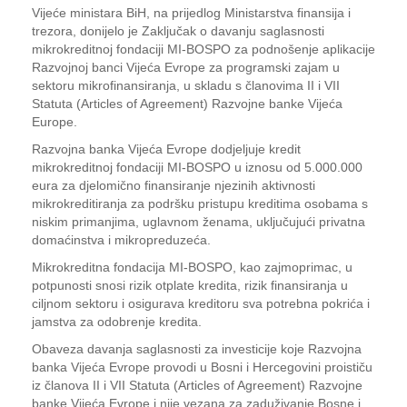
Vijeće ministara BiH, na prijedlog Ministarstva finansija i
trezora, donijelo je Zaključak o davanju saglasnosti
mikrokreditnoj fondaciji MI-BOSPO za podnošenje aplikacije
Razvojnoj banci Vijeća Evrope za programski zajam u
sektoru mikrofinansiranja, u skladu s članovima II i VII
Statuta (Articles of Agreement) Razvojne banke Vijeća
Europe.
Razvojna banka Vijeća Evrope dodjeljuje kredit
mikrokreditnoj fondaciji MI-BOSPO u iznosu od 5.000.000
eura za djelomično finansiranje njezinih aktivnosti
mikrokreditiranja za podršku pristupu kreditima osobama s
niskim primanjima, uglavnom ženama, uključujući privatna
domaćinstva i mikropreduzeća.
Mikrokreditna fondacija MI-BOSPO, kao zajmoprimac, u
potpunosti snosi rizik otplate kredita, rizik finansiranja u
ciljnom sektoru i osigurava kreditoru sva potrebna pokrića i
jamstva za odobrenje kredita.
Obaveza davanja saglasnosti za investicije koje Razvojna
banka Vijeća Evrope provodi u Bosni i Hercegovini proističu
iz članova II i VII Statuta (Articles of Agreement) Razvojne
banke Vijeća Evrope i nije vezana za zaduživanje Bosne i