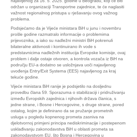
najavljenog za 16. 5. 2025. godine u Beogradu, koji će biti
održan u organizaciji Transportne zajednice, te će naglasiti
važnost regionalnog pristupa u rješavanju ovog važnog
problema.
Podsjećamo da je Vijeće ministara BiH u junu i novembru
prošle godine razmatralo informacije o problemima
prijevoznika, a iako su nadležni ministri BiH pokrenuli
bilateralne aktivnosti i kontinuirano ih vode s
predstavnicima nadležnih institucija Evropske komisije, ovaj
problem i dalje ostaje otvoren, a kontrola vozača iz BiH na
području EU-a dodatno se usložnjava uoči najavljenog
uvođenja Entry/Exit Systema (EES) najavljenog za kraj
tekuće godine.
Vijeće ministara BiH ranije je podsjetilo na dosljednu
provedbu člana 59. Sporazuma o stabilizaciji i pridruživanju
između Evropskih zajednica i njihovih država članica, s
jedne strane, i Bosne i Hercegovine, s druge strane, pored
ostalog, kojim je definirano da se pružanje prometnih
usluga u pogledu kopnenog prometa zasniva na
djelotvornoj primjeni principa nediskriminacije i postepenom
usklađivanju zakonodavstva BiH u oblasti prometa sa
zakonodavstvom EU, što Bosna i Hercegovina u