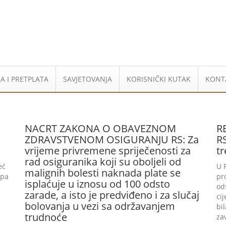
A I PRETPLATA
SAVJETOVANJA
KORISNIČKI KUTAK
KONT
NACRT ZAKONA O OBAVEZNOM
R
ZDRAVSTVENOM OSIGURANJU RS: Za
R
vrijeme privremene spriječenosti za
tr
rad osiguranika koji su oboljeli od
eć
U 
malignih bolesti naknada plate se
 pa
pr
isplaćuje u iznosu od 100 odsto
od
zarade, a isto je predviđeno i za slučaj
ci
bolovanja u vezi sa održavanjem
bi
trudnoće
za