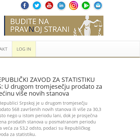
AKT
LOG IN
EPUBLIČKI ZAVOD ZA STATISTIKU
S: U drugom tromjesečju prodato za
ećinu više novih stanova
Republici Srpskoj je u drugom tromjesečju
odato 568 završenih novih stanova ili više za 30,3
sto nego u istom periodu lani, dok je prosječna
jena prodatih stanova u posmatranom periodu
la veća za 53,2 odsto, podaci su Republičkog
voda za statistiku.