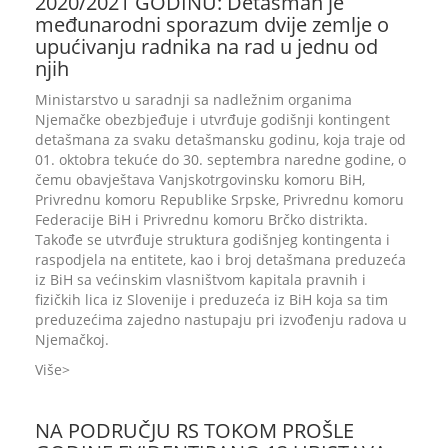
2020/2021 GODINU: Detašman je
međunarodni sporazum dvije zemlje o
upućivanju radnika na rad u jednu od
njih
Ministarstvo u saradnji sa nadležnim organima
Njemačke obezbjeđuje i utvrđuje godišnji kontingent
detašmana za svaku detašmansku godinu, koja traje od
01. oktobra tekuće do 30. septembra naredne godine, o
čemu obavještava Vanjskotrgovinsku komoru BiH,
Privrednu komoru Republike Srpske, Privrednu komoru
Federacije BiH i Privrednu komoru Brčko distrikta.
Takođe se utvrđuje struktura godišnjeg kontingenta i
raspodjela na entitete, kao i broj detašmana preduzeća
iz BiH sa većinskim vlasništvom kapitala pravnih i
fizičkih lica iz Slovenije i preduzeća iz BiH koja sa tim
preduzećima zajedno nastupaju pri izvođenju radova u
Njemačkoj.
Više
NA PODRUČJU RS TOKOM PROŠLE