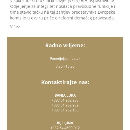
Visoki sudski i tužilački savjet (VSTS) BiH uspostavio je
Odjeljenje za integritet nosilaca pravosudne funkcije i
time stavio tačku na taj zahtjev predstavnika Evropske
komisije u okviru priče o reformi domaćeg pravosuđa.
Više
Radno vrijeme:
Ponedjeljak - petak
7:30 - 15:30
Kontaktirajte nas:
BANJA LUKA
+387 51 962 988
+387 51 962 989
+387 51 962 155
BIJELJINA
+387 64 4600-912