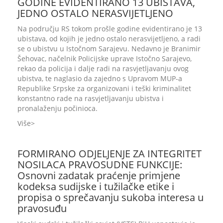
GODINE EVIDENTIRANO 13 UBISTAVA,
JEDNO OSTALO NERASVIJETLJENO
Na području RS tokom prošle godine evidentirano je 13
ubistava, od kojih je jedno ostalo nerasvijetljeno, a radi
se o ubistvu u Istočnom Sarajevu. Nedavno je Branimir
Šehovac, načelnik Policijske uprave Istočno Sarajevo,
rekao da policija i dalje radi na rasvjetljavanju ovog
ubistva, te naglasio da zajedno s Upravom MUP-a
Republike Srpske za organizovani i teški kriminalitet
konstantno rade na rasvjetljavanju ubistva i
pronalaženju počinioca.
Više
FORMIRANO ODJELJENJE ZA INTEGRITET
NOSILACA PRAVOSUDNE FUNKCIJE:
Osnovni zadatak praćenje primjene
kodeksa sudijske i tužilačke etike i
propisa o sprečavanju sukoba interesa u
pravosuđu