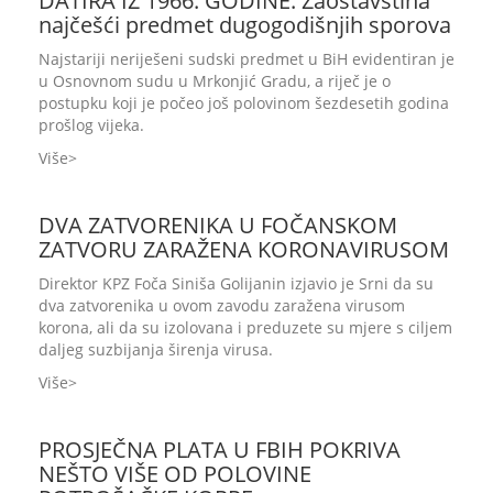
DATIRA IZ 1966. GODINE: Zaostavština
najčešći predmet dugogodišnjih sporova
Najstariji neriješeni sudski predmet u BiH evidentiran je
u Osnovnom sudu u Mrkonjić Gradu, a riječ je o
postupku koji je počeo još polovinom šezdesetih godina
prošlog vijeka.
Više
DVA ZATVORENIKA U FOČANSKOM
ZATVORU ZARAŽENA KORONAVIRUSOM
Direktor KPZ Foča Siniša Golijanin izjavio je Srni da su
dva zatvorenika u ovom zavodu zaražena virusom
korona, ali da su izolovana i preduzete su mjere s ciljem
daljeg suzbijanja širenja virusa.
Više
PROSJEČNA PLATA U FBIH POKRIVA
NEŠTO VIŠE OD POLOVINE