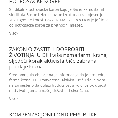
POTROŠAČKE KORPE
Sindikalna potrošačka korpa koju je Savez samostalnih
sindikata Bosne i Hercegovine izračunao za mjesec juli
2020. godine iznosi 1.822,07 KM i za 18,80 KM je jeftinija
od potrošačke korpe za prethodni mjesec.
Više
ZAKON O ZAŠTITI I DOBROBITI
ŽIVOTINJA: U BIH više nema farmi krzna,
sljedeći korak aktivista biće zabrana
prodaje krzna
Sredinom jula objavljena je informacija da je posljednja
farma krzna u BiH zatvorena. Aktivisti ističu da je ovim
nagoviješteno da dolazi budućnost u kojoj će okrutnost
nad životinjama u našoj državi biti okončana.
Više
KOMPENZACIONI FOND REPUBLIKE