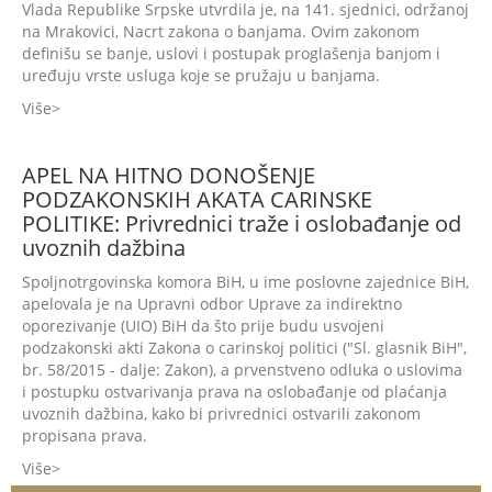
Vlada Republike Srpske utvrdila je, na 141. sjednici, održanoj
na Mrakovici, Nacrt zakona o banjama. Ovim zakonom
definišu se banje, uslovi i postupak proglašenja banjom i
uređuju vrste usluga koje se pružaju u banjama.
Više
APEL NA HITNO DONOŠENJE
PODZAKONSKIH AKATA CARINSKE
POLITIKE: Privrednici traže i oslobađanje od
uvoznih dažbina
Spoljnotrgovinska komora BiH, u ime poslovne zajednice BiH,
apelovala je na Upravni odbor Uprave za indirektno
oporezivanje (UIO) BiH da što prije budu usvojeni
podzakonski akti Zakona o carinskoj politici ("Sl. glasnik BiH",
br. 58/2015 - dalje: Zakon), a prvenstveno odluka o uslovima
i postupku ostvarivanja prava na oslobađanje od plaćanja
uvoznih dažbina, kako bi privrednici ostvarili zakonom
propisana prava.
Više