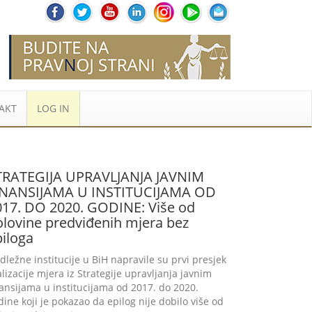
AKT
LOG IN
TRATEGIJA UPRAVLJANJA JAVNIM
INANSIJAMA U INSTITUCIJAMA OD
017. DO 2020. GODINE: Više od
olovine predviđenih mjera bez
piloga
dležne institucije u BiH napravile su prvi presjek
alizacije mjera iz Strategije upravljanja javnim
nansijama u institucijama od 2017. do 2020.
dine koji je pokazao da epilog nije dobilo više od