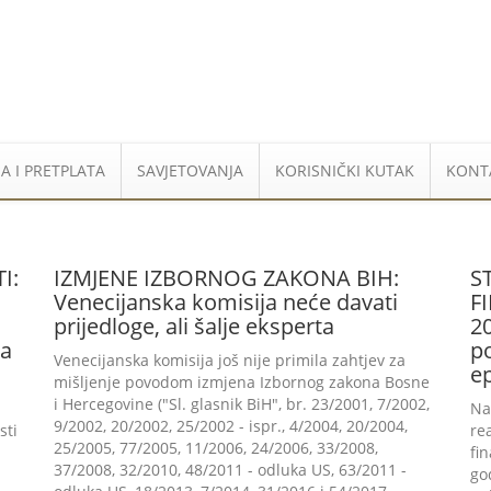
A I PRETPLATA
SAVJETOVANJA
KORISNIČKI KUTAK
KONT
I:
IZMJENE IZBORNOG ZAKONA BIH:
S
Venecijanska komisija neće davati
F
prijedloge, ali šalje eksperta
2
ma
p
Venecijanska komisija još nije primila zahtjev za
e
mišljenje povodom izmjena Izbornog zakona Bosne
i Hercegovine ("Sl. glasnik BiH", br. 23/2001, 7/2002,
Na
9/2002, 20/2002, 25/2002 - ispr., 4/2004, 20/2004,
sti
re
25/2005, 77/2005, 11/2006, 24/2006, 33/2008,
fi
37/2008, 32/2010, 48/2011 - odluka US, 63/2011 -
go