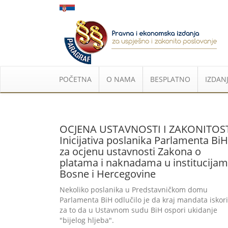
POČETNA
O NAMA
BESPLATNO
IZDANJ
OCJENA USTAVNOSTI I ZAKONITOST
Inicijativa poslanika Parlamenta BiH
za ocjenu ustavnosti Zakona o
platama i naknadama u institucija
Bosne i Hercegovine
Nekoliko poslanika u Predstavničkom domu
Parlamenta BiH odlučilo je da kraj mandata iskori
za to da u Ustavnom sudu BiH ospori ukidanje
"bijelog hljeba".