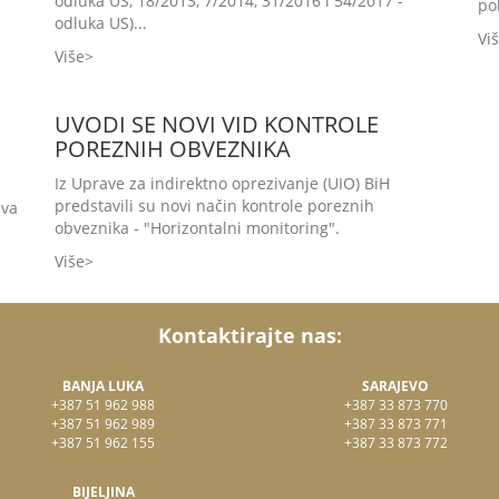
odluka US, 18/2013, 7/2014, 31/2016 i 54/2017 -
po
odluka US)...
Vi
Više
UVODI SE NOVI VID KONTROLE
POREZNIH OBVEZNIKA
Iz Uprave za indirektno oprezivanje (UIO) BiH
predstavili su novi način kontrole poreznih
ava
obveznika - "Horizontalni monitoring".
Više
Kontaktirajte nas:
BANJA LUKA
SARAJEVO
+387 51 962 988
+387 33 873 770
+387 51 962 989
+387 33 873 771
+387 51 962 155
+387 33 873 772
BIJELJINA