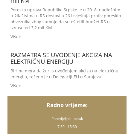
mil KM
Poreska uprava Republike Srpske je u 2018. nadležnim
tužilaštvima u RS dostavila 26 izvještaja protiv poreskih
obveznika zbog sumnje da su oštetili budžet RS u
iznosu od 3,2 mil KM.
Više
RAZMATRA SE UVOĐENJE AKCIZA NA
ELEKTRIČNU ENERGIJU
BiH ne mora da žuri s uvođenjem akciza na električnu
energiju, rečeno je u Delegaciji EU u Sarajevu.
Više
Radno vrijeme:
Ponedjeljak - petak
7:30 - 15:30