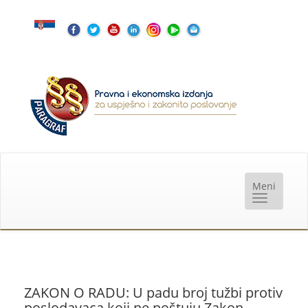
ZAKON O RADU: U padu broj tužbi protiv
poslodavaca koji ne poštuju Zakon