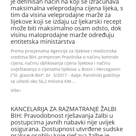
je definisan način na koji se izračunava
maksimalna veleprodajna cijena lijeka, s
tim da visina veleprodajne marže za
lijekove koji se izdaju uz ljekarski recept
može biti maksimalno osam odsto, dok
visinu maloprodajne marže određuju
entitetska ministarstva
Prema procjenama Agencije za lijekove i medicinska
sredstva BiH, primjenom Pravilnika o načinu kontrole
cijena, načinu oblikovanja cijena lijekova i načinu
izvještavanja o cijenama lijekova u Bosni i Hercegovini
("Sl. glasnik BiH", br. 3/2017 - dalje: Parvilnik) godišnje
se uštedi oko 56,2 miliona KM....
Više
KANCELARIJA ZA RAZMATRANJE ŽALBI
BIH: Pravodobnost rješavanja žalbi u
postupcima javnih nabavki nije uvijek
osigurana. Dostupnost utvrđene sudske
prakse osoblju koje rješava žalbe je