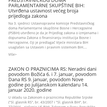
PREDSTAVNIČKOG DOMA
PARLAMENTARNE SKUPŠTINE BIH:
Utvrđena ustavnost većeg broja
prijedloga zakona
Na 3. sjednici Ustavnopravne komisije Predstavničkog
doma Parlamentarne skupštine Bosne i Hercegovine
(PSBiH) utvrđeno je da je Prijedlog zakona o izmjenama i
dopunama Zakona o finansiranju institucija Bosne i
Hercegovine, čiji je predlagač Vijeće ministara BiH
usaglašen sa Ustavom i pravnim sistemom BiH....
Više
ZAKON O PRAZNICIMA RS: Neradni dani
povodom Božića 6. i 7. januar, povodom
Dana RS 9. januar, povodom Nove
godine po julijanskom kalendaru 14.
januar 2020. godine
U skladu sa Zakonom o praznicima Republike Srpske
("Sl. glasnik RS", br. 43/2007 i "Sl. glasnik BiH", br.
77/2016 - rješenje US BiH), Zakonom o Danu Republike