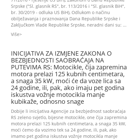
Srpske ("Sl. glasnik RS", br. 113/2016 i "Sl. glasnik BiH",
br. 30/2019 - odluka US BiH), Odlukom o načinu
obilježavanja i praznovanja Dana Republike Srpske i
Zaključkom Vlade Republike Srpske, neradni dani su: ...
Više
INICIJATIVA ZA IZMJENE ZAKONA O
BEZBJEDNOSTI SAOBRAĆAJA NA
PUTEVIMA RS: Motocikle, čija zapremina
motora prelazi 125 kubnih centimetara,
a snaga 35 kW, moći će da voze lica sa
24 godine, ili, pak, ako imaju pet godina
iskustva vožnje motocikla manje
kubikaže, odnosno snage
Dobije li inicijativa Agencije za bezbjednost saobraćaja
RS zeleno svjetlo, bijesne motocikle, one čija zapremina
motora prelazi 125 kubnih centimetara, a snaga 35 kW,
moći ćemo da vozimo tek sa 24 godine, ili, pak, ako
imamo pet godina iskustva vožnje motocikla manje