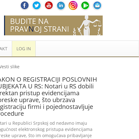
AKT
LOG IN
AKON O REGISTRACIJI POSLOVNIH
BJEKATA U RS: Notari u RS dobili
rektan pristup evidencijama
oreske uprave, što ubrzava
gistraciju firmi i pojednostavljuje
rocedure
tari u Republici Srpskoj od nedavno imaju
gućnost elektronskog pristupa evidencijama
reske uprave, što im omogućava pribavljanje