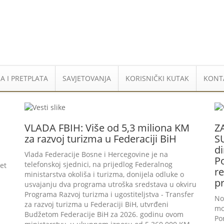
A I PRETPLATA
SAVJETOVANJA
KORISNIČKI KUTAK
KONT
VLADA FBIH: Više od 5,3 miliona KM
Z
za razvoj turizma u Federaciji BiH
SU
di
Vlada Federacije Bosne i Hercegovine je na
P
telefonskoj sjednici, na prijedlog Federalnog
et
re
ministarstva okoliša i turizma, donijela odluke o
p
usvajanju dva programa utroška sredstava u okviru
Programa Razvoj turizma i ugostiteljstva - Transfer
No
za razvoj turizma u Federaciji BiH, utvrđeni
mo
Budžetom Federacije BiH za 2026. godinu ovom
Po