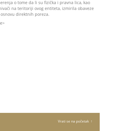
erenja o tome da li su fizička i pravna lica, kao
ivači na teritoriji ovog entiteta, izmirila obaveze
 osnovu direktnih poreza.
še
Vrati se na početak ↑