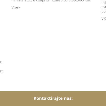
ministarstvu, u ukupnom iznosu od 5.360.000 KM.
uvj
osn
Više
po
Vi
en
st
Kontaktirajte nas: