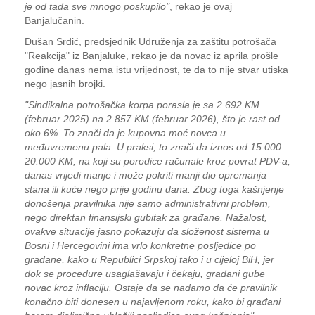
je od tada sve mnogo poskupilo"
, rekao je ovaj
Banjalučanin.
Dušan Srdić, predsjednik Udruženja za zaštitu potrošača
"Reakcija" iz Banjaluke, rekao je da novac iz aprila prošle
godine danas nema istu vrijednost, te da to nije stvar utiska
nego jasnih brojki.
"Sindikalna potrošačka korpa porasla je sa 2.692 KM
(februar 2025) na 2.857 KM (februar 2026), što je rast od
oko 6%. To znači da je kupovna moć novca u
međuvremenu pala. U praksi, to znači da iznos od 15.000–
20.000 KM, na koji su porodice računale kroz povrat PDV-a,
danas vrijedi manje i može pokriti manji dio opremanja
stana ili kuće nego prije godinu dana. Zbog toga kašnjenje
donošenja pravilnika nije samo administrativni problem,
nego direktan finansijski gubitak za građane. Nažalost,
ovakve situacije jasno pokazuju da složenost sistema u
Bosni i Hercegovini ima vrlo konkretne posljedice po
građane, kako u Republici Srpskoj tako i u cijeloj BiH, jer
dok se procedure usaglašavaju i čekaju, građani gube
novac kroz inflaciju. Ostaje da se nadamo da će pravilnik
konačno biti donesen u najavljenom roku, kako bi građani