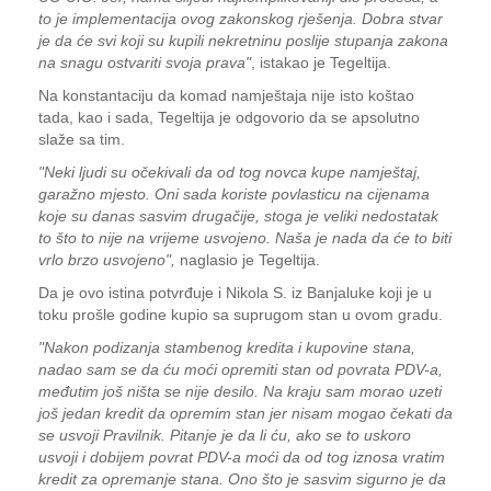
to je implementacija ovog zakonskog rješenja. Dobra stvar
je da će svi koji su kupili nekretninu poslije stupanja zakona
na snagu ostvariti svoja prava"
, istakao je Tegeltija.
Na konstantaciju da komad namještaja nije isto koštao
tada, kao i sada, Tegeltija je odgovorio da se apsolutno
slaže sa tim.
"Neki ljudi su očekivali da od tog novca kupe namještaj,
garažno mjesto. Oni sada koriste povlasticu na cijenama
koje su danas sasvim drugačije, stoga je veliki nedostatak
to što to nije na vrijeme usvojeno. Naša je nada da će to biti
vrlo brzo usvojeno",
naglasio je Tegeltija.
Da je ovo istina potvrđuje i Nikola S. iz Banjaluke koji je u
toku prošle godine kupio sa suprugom stan u ovom gradu.
"Nakon podizanja stambenog kredita i kupovine stana,
nadao sam se da ću moći opremiti stan od povrata PDV-a,
međutim još ništa se nije desilo. Na kraju sam morao uzeti
još jedan kredit da opremim stan jer nisam mogao čekati da
se usvoji Pravilnik. Pitanje je da li ću, ako se to uskoro
usvoji i dobijem povrat PDV-a moći da od tog iznosa vratim
kredit za opremanje stana. Ono što je sasvim sigurno je da