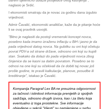
barem djelimično ublažili posljedice ovog kašnjenja"
,
naglasio je Srdić.
I ekonomisti smatraju da je novac za godinu dana izgubio
vrijednost.
Admir Čavalić, ekonomski analitičar, kaže da je pitanje hoće
li se ovaj pravilnik usvojiti.
"Bitno je naglasiti da postoji vremenski koncept novca,
posebno kada imamo izraženu inflaciju u BiH i jasno je da
pada vrijednost datog novca. Na gubitku su oni koji očekuju
povrat PDV-a od strane države, odnosno oni koji su kupili
stan. Svakako da dolazi do pada vrijednosti novca zbog
činjenice da se kasni sa datim povratom. Posebno se to
odnosi na one koji su očekivali da će dobiti taj novac još
prošle godine, te pravili kalkulacije, planove, posudbe ili
kreditiranje",
istakao je Čavalić.
Kompanija Paragraf Lex BA ne preuzima odgovornost
za tačnost i istinitost informacija prenijetih iz spoljnih
sadržaja, odnosno drugih izvora, kao i za štetu koja
eventualno iz toga proistekne. Sve informacije
objavljene u sekciji "Vijesti" su namijenjene u svrhu