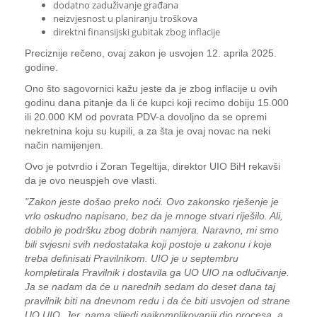
dodatno zaduživanje građana
neizvjesnost u planiranju troškova
direktni finansijski gubitak zbog inflacije
Preciznije rečeno, ovaj zakon je usvojen 12. aprila 2025.
godine.
Ono što sagovornici kažu jeste da je zbog inflacije u ovih
godinu dana pitanje da li će kupci koji recimo dobiju 15.000
ili 20.000 KM od povrata PDV-a dovoljno da se opremi
nekretnina koju su kupili, a za šta je ovaj novac na neki
način namijenjen.
Ovo je potvrdio i Zoran Tegeltija, direktor UIO BiH rekavši
da je ovo neuspjeh ove vlasti.
"Zakon jeste došao preko noći. Ovo zakonsko rješenje je
vrlo oskudno napisano, bez da je mnoge stvari riješilo. Ali,
dobilo je podršku zbog dobrih namjera. Naravno, mi smo
bili svjesni svih nedostataka koji postoje u zakonu i koje
treba definisati Pravilnikom. UIO je u septembru
kompletirala Pravilnik i dostavila ga UO UIO na odlučivanje.
Ja se nadam da će u narednih sedam do deset dana taj
pravilnik biti na dnevnom redu i da će biti usvojen od strane
UO UIO. Jer, nama slijedi najkomplikovaniji dio procesa, a