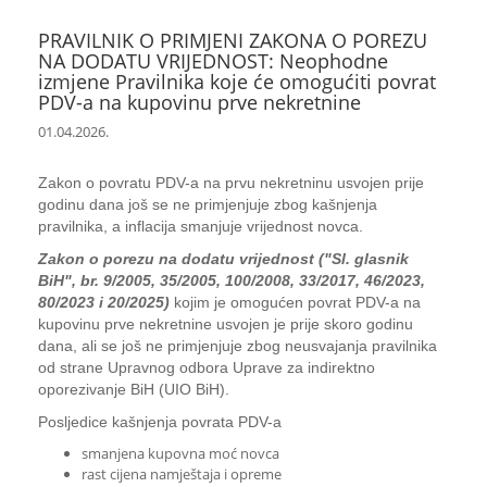
PRAVILNIK O PRIMJENI ZAKONA O POREZU
NA DODATU VRIJEDNOST: Neophodne
izmjene Pravilnika koje će omogućiti povrat
PDV-a na kupovinu prve nekretnine
01.04.2026.
Zakon o povratu PDV-a na prvu nekretninu usvojen prije
godinu dana još se ne primjenjuje zbog kašnjenja
pravilnika, a inflacija smanjuje vrijednost novca.
Zakon o porezu na dodatu vrijednost ("Sl. glasnik
BiH", br. 9/2005, 35/2005, 100/2008, 33/2017, 46/2023,
80/2023 i 20/2025)
kojim je omogućen povrat PDV-a na
kupovinu prve nekretnine usvojen je prije skoro godinu
dana, ali se još ne primjenjuje zbog neusvajanja pravilnika
od strane Upravnog odbora Uprave za indirektno
oporezivanje BiH (UIO BiH).
Posljedice kašnjenja povrata PDV-a
smanjena kupovna moć novca
rast cijena namještaja i opreme