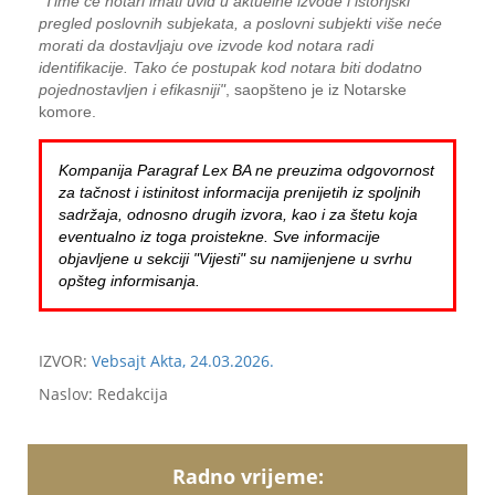
"Time će notari imati uvid u aktuelne izvode i istorijski
pregled poslovnih subjekata, a poslovni subjekti više neće
morati da dostavljaju ove izvode kod notara radi
identifikacije. Tako će postupak kod notara biti dodatno
pojednostavljen i efikasniji"
, saopšteno je iz Notarske
komore.
Kompanija Paragraf Lex BA ne preuzima odgovornost
za tačnost i istinitost informacija prenijetih iz spoljnih
sadržaja, odnosno drugih izvora, kao i za štetu koja
eventualno iz toga proistekne. Sve informacije
objavljene u sekciji "Vijesti" su namijenjene u svrhu
opšteg informisanja.
IZVOR:
Vebsajt Akta, 24.03.2026.
Naslov: Redakcija
Radno vrijeme: