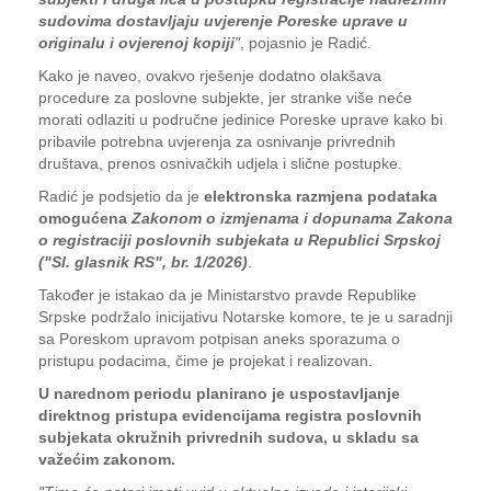
sudovima dostavljaju uvjerenje Poreske uprave u
originalu i ovjerenoj kopiji
"
, pojasnio je Radić.
Kako je naveo, ovakvo rješenje dodatno olakšava
procedure za poslovne subjekte, jer stranke više neće
morati odlaziti u područne jedinice Poreske uprave kako bi
pribavile potrebna uvjerenja za osnivanje privrednih
društava, prenos osnivačkih udjela i slične postupke.
Radić je podsjetio da je
elektronska razmjena podataka
omogućena
Zakonom o izmjenama i dopunama Zakona
o registraciji poslovnih subjekata u Republici Srpskoj
("Sl. glasnik RS", br. 1/2026)
.
Također je istakao da je Ministarstvo pravde Republike
Srpske podržalo inicijativu Notarske komore, te je u saradnji
sa Poreskom upravom potpisan aneks sporazuma o
pristupu podacima, čime je projekat i realizovan.
U narednom periodu planirano je uspostavljanje
direktnog pristupa evidencijama registra poslovnih
subjekata okružnih privrednih sudova, u skladu sa
važećim zakonom.