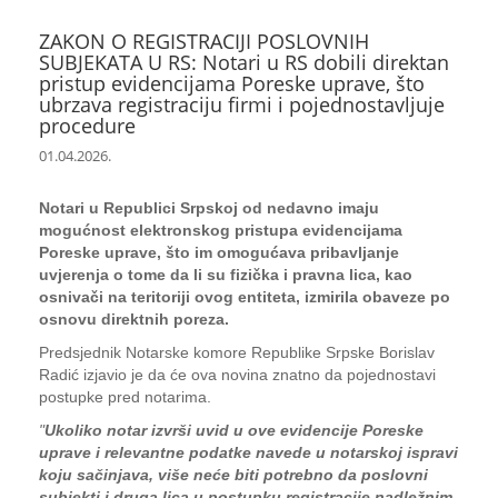
ZAKON O REGISTRACIJI POSLOVNIH
SUBJEKATA U RS: Notari u RS dobili direktan
pristup evidencijama Poreske uprave, što
ubrzava registraciju firmi i pojednostavljuje
procedure
01.04.2026.
Notari u Republici Srpskoj od nedavno imaju
mogućnost elektronskog pristupa evidencijama
Poreske uprave, što im omogućava pribavljanje
uvjerenja o tome da li su fizička i pravna lica, kao
osnivači na teritoriji ovog entiteta, izmirila obaveze po
osnovu direktnih poreza.
Predsjednik Notarske komore Republike Srpske Borislav
Radić izjavio je da će ova novina znatno da pojednostavi
postupke pred notarima.
"
Ukoliko notar izvrši uvid u ove evidencije Poreske
uprave i relevantne podatke navede u notarskoj ispravi
koju sačinjava, više neće biti potrebno da poslovni
subjekti i druga lica u postupku registracije nadležnim