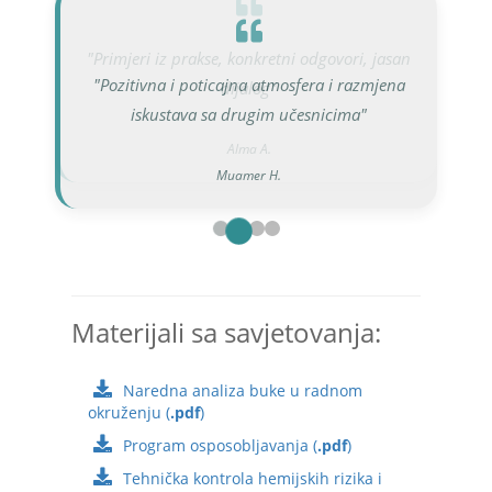
"Primjeri iz prakse, konkretni odgovori, jasan
"Pozitivna i poticajna atmosfera i razmjena
dijalog"
iskustava sa drugim učesnicima"
Alma A.
Muamer H.
Dženan A.
Amar A.
Materijali sa savjetovanja:
Naredna analiza buke u radnom
okruženju (
.pdf
)
Program osposobljavanja (
.pdf
)
Tehnička kontrola hemijskih rizika i