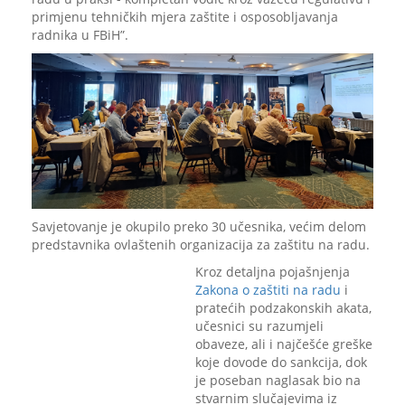
primjenu tehničkih mjera zaštite i osposobljavanja
radnika u FBiH”.
Savjetovanje je okupilo preko 30 učesnika, većim delom
predstavnika ovlaštenih organizacija za zaštitu na radu.
Kroz detaljna pojašnjenja
Zakona o zaštiti na radu
i
pratećih podzakonskih akata,
učesnici su razumjeli
obaveze, ali i najčešće greške
koje dovode do sankcija, dok
je poseban naglasak bio na
stvarnim slučajevima iz