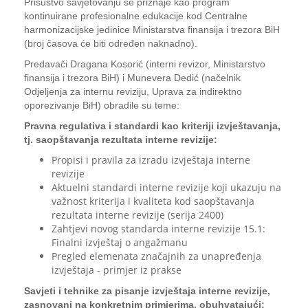
Prisustvo savjetovanju se priznaje kao program
kontinuirane profesionalne edukacije kod Centralne
harmonizacijske jedinice Ministarstva finansija i trezora BiH
(broj časova će biti određen naknadno).
Predavači Dragana Kosorić (interni revizor, Ministarstvo
finansija i trezora BiH) i Munevera Dedić (načelnik
Odjeljenja za internu reviziju, Uprava za indirektno
oporezivanje BiH) obradile su teme:
Pravna regulativa i standardi kao kriteriji izvještavanja,
tj. saopštavanja rezultata interne revizije:
Propisi i pravila za izradu izvještaja interne
revizije
Aktuelni standardi interne revizije koji ukazuju na
važnost kriterija i kvaliteta kod saopštavanja
rezultata interne revizije (serija 2400)
Zahtjevi novog standarda interne revizije 15.1:
Finalni izvještaj o angažmanu
Pregled elemenata značajnih za unapređenja
izvještaja - primjer iz prakse
Savjeti i tehnike za pisanje izvještaja interne revizije,
zasnovani na konkretnim primjerima, obuhvatajući: