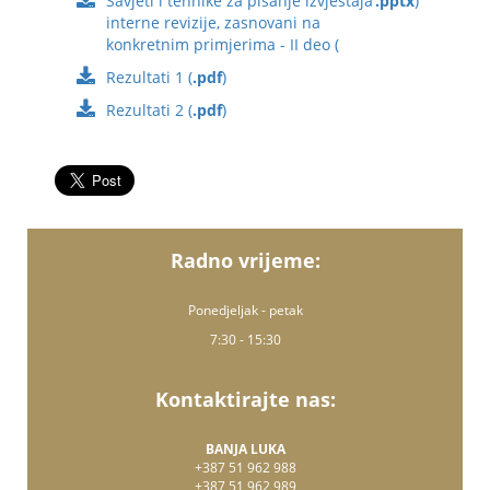
Savjeti i tehnike za pisanje izvještaja
.pptx
)
interne revizije, zasnovani na
konkretnim primjerima - II deo (
Rezultati 1 (
.pdf
)
Rezultati 2 (
.pdf
)
Radno vrijeme:
Ponedjeljak - petak
7:30 - 15:30
Kontaktirajte nas:
BANJA LUKA
+387 51 962 988
+387 51 962 989