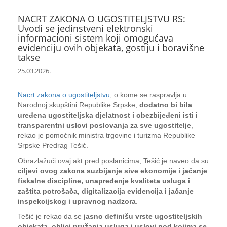
NACRT ZAKONA O UGOSTITELJSTVU RS:
Uvodi se jedinstveni elektronski
informacioni sistem koji omogućava
evidenciju ovih objekata, gostiju i boravišne
takse
25.03.2026.
Nacrt zakona o ugostiteljstvu
, o kome se raspravlja u
Narodnoj skupštini Republike Srpske,
dodatno bi bila
uređena ugostiteljska djelatnost i obezbijeđeni isti i
transparentni uslovi poslovanja za sve ugostitelje
,
rekao je pomoćnik ministra trgovine i turizma Republike
Srpske Predrag Tešić.
Obrazlažući ovaj akt pred poslanicima, Tešić je naveo da su
ciljevi ovog zakona suzbijanje sive ekonomije i jačanje
fiskalne discipline, unapređenje kvaliteta usluga i
zaštita potrošača, digitalizacija evidencija i jačanje
inspekcijskog i upravnog nadzora
.
Tešić je rekao da se
jasno definišu vrste ugostiteljskih
objekata, oblici pružanja usluga i uslovi pod kojima se