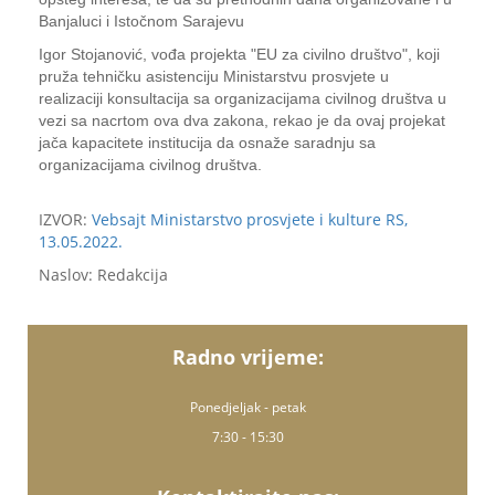
Banjaluci i Istočnom Sarajevu
Igor Stojanović, vođa projekta "EU za civilno društvo", koji
pruža tehničku asistenciju Ministarstvu prosvjete u
realizaciji konsultacija sa organizacijama civilnog društva u
vezi sa nacrtom ova dva zakona, rekao je da ovaj projekat
jača kapacitete institucija da osnaže saradnju sa
organizacijama civilnog društva.
IZVOR:
Vebsajt Ministarstvo prosvjete i kulture RS,
13.05.2022.
Naslov: Redakcija
Radno vrijeme:
Ponedjeljak - petak
7:30 - 15:30