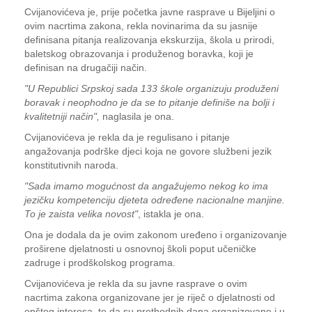
Cvijanovićeva je, prije početka javne rasprave u Bijeljini o
ovim nacrtima zakona, rekla novinarima da su jasnije
definisana pitanja realizovanja ekskurzija, škola u prirodi,
baletskog obrazovanja i produženog boravka, koji je
definisan na drugačiji način.
"U Republici Srpskoj sada 133 škole organizuju produženi
boravak i neophodno je da se to pitanje definiše na bolji i
kvalitetniji način",
naglasila je ona.
Cvijanovićeva je rekla da je regulisano i pitanje
angažovanja podrške djeci koja ne govore službeni jezik
konstitutivnih naroda.
"Sada imamo mogućnost da angažujemo nekog ko ima
jezičku kompetenciju djeteta određene nacionalne manjine.
To je zaista velika novost"
, istakla je ona.
Ona je dodala da je ovim zakonom uređeno i organizovanje
proširene djelatnosti u osnovnoj školi poput učeničke
zadruge i prodškolskog programa.
Cvijanovićeva je rekla da su javne rasprave o ovim
nacrtima zakona organizovane jer je riječ o djelatnosti od
opšteg interesa, te da su prethodnih dana organizovane i u