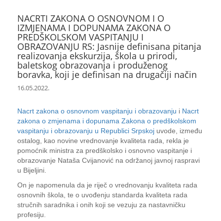
NACRTI ZAKONA O OSNOVNOM I O
IZMJENAMA I DOPUNAMA ZAKONA O
PREDŠKOLSKOM VASPITANJU I
OBRAZOVANJU RS: Jasnije definisana pitanja
realizovanja ekskurzija, škola u prirodi,
baletskog obrazovanja i produženog
boravka, koji je definisan na drugačiji način
16.05.2022.
Nacrt zakona o osnovnom vaspitanju i obrazovanju
i
Nacrt
zakona o zmjenama i dopunama Zakona o predškolskom
vaspitanju i obrazovanju u Republici Srpskoj
uvode, između
ostalog, kao novine vrednovanje kvaliteta rada, rekla je
pomoćnik ministra za predškolsko i osnovno vaspitanje i
obrazovanje Nataša Cvijanović na održanoj javnoj raspravi
u Bijeljini.
On je napomenula da je riječ o vrednovanju kvaliteta rada
osnovnih škola, te o uvođenju standarda kvaliteta rada
stručnih saradnika i onih koji se vezuju za nastavničku
profesiju.