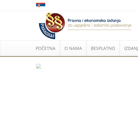
POČETNA
O NAMA
BESPLATNO
IZDANJ