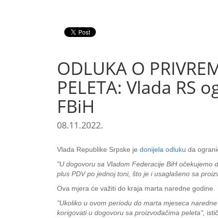
ODLUKA O PRIVREME
PELETA: Vlada RS ogr
FBiH
08.11.2022.
Vlada Republike Srpske je
donijela odluku
da ogranič
"U dogovoru sa Vladom Federacije BiH očekujemo da i 
plus PDV po jednoj toni, što je i usaglašeno sa proi
Ova mjera će važiti do kraja marta naredne godine.
"Ukoliko u ovom periodu do marta mjeseca naredne
korigovati u dogovoru sa proizvođačima peleta",
isti