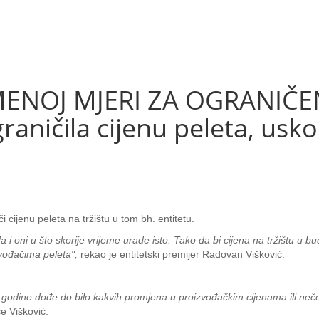
NOJ MJERI ZA OGRANIČENJ
aničila cijenu peleta, usko
i cijenu peleta na tržištu u tom bh. entitetu.
oni u što skorije vrijeme urade isto. Tako da bi cijena na tržištu u bu
zvođačima peleta",
rekao je entitetski premijer Radovan Višković.
 godine dođe do bilo kakvih promjena u proizvođačkim cijenama ili n
če Višković.