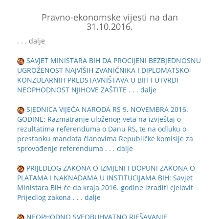
Pravno-ekonomske vijesti na dan
31.10.2016.
. . . dalje
SAVJET MINISTARA BIH DA PROCIJENI BEZBJEDNOSNU
UGROŽENOST NAJVIŠIH ZVANIČNIKA I DIPLOMATSKO-
KONZULARNIH PREDSTAVNIŠTAVA U BIH I UTVRDI
NEOPHODNOST NJIHOVE ZAŠTITE
. . . dalje
SJEDNICA VIJEĆA NARODA RS 9. NOVEMBRA 2016.
GODINE: Razmatranje uloženog veta na izvještaj o
rezultatima referenduma o Danu RS, te na odluku o
prestanku mandata članovima Republičke komisije za
sprovođenje referenduma
. . . dalje
PRIJEDLOG ZAKONA O IZMJENI I DOPUNI ZAKONA O
PLATAMA I NAKNADAMA U INSTITUCIJAMA BIH: Savjet
Ministara BiH će do kraja 2016. godine izraditi cjelovit
Prijedlog zakona
. . . dalje
NEOPHODNO SVEOBUHVATNO RJEŠAVANJE