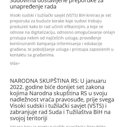
Sudovima dostavljene preporuke za
unapređenje rada
Visoki sudski i tužilački savjet (VSTS) BiH kreirao je set
preporuka za buduće korake koje sudovi trebaju
preduzeti kako bi rad učinili efikasnijim, a koje se
odnose na digitalizaciju, odnosno omogućavanje onlajn
pristupa nekim od najčešćih usluga, provođenje
kontinuiranih kampanja informisanja i edukacije
građana, te poboljšanje usluga i pristupa zaposlenih u
kontaktu sa građanima.
Više
NARODNA SKUPŠTINA RS: U januaru
2022. godine biće donijet set zakona
kojima Narodna skupština RS u svoju
nadležnost vraća pravosuđe, prije svega
Visoki sudski i tužilački savjet (VSTS) i
zabranjuje rad Suda i Tužilaštva BiH na
svojoj teritoriji
Istraga koju je protiv najviših zvaničnika Republike