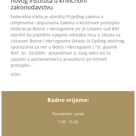
novog instituta u krivičnom
zakonodavstvu
Federalna vlada je utvrdila Prijedlog zakona o
izmjenama i dopunama Zakona o krivičnom postupku
Federacije Bosne i Hercegovine jer je Ustavni sud BiH
utvrdio da pojedine njegove odredbe nisu u skladu sa
Ustavom Bosne i Hercegovine (Aneks IV Opšteg okvirnog
sporazuma za mir u Bosni i Hercegovini i "Sl. glasnik
BiH", br. 25/2009 - Amandman I). Ovaj tekst bit će
upućen u parlamentarnu proceduru po hitnom
postupku...
Više
Radno vrijeme:
Ponedjeljak - petak
7:30 - 15:30