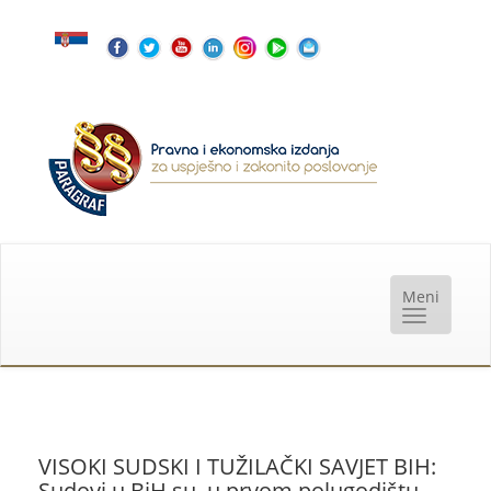
VISOKI SUDSKI I TUŽILAČKI SAVJET BIH:
Sudovi u BiH su, u prvom polugodištu