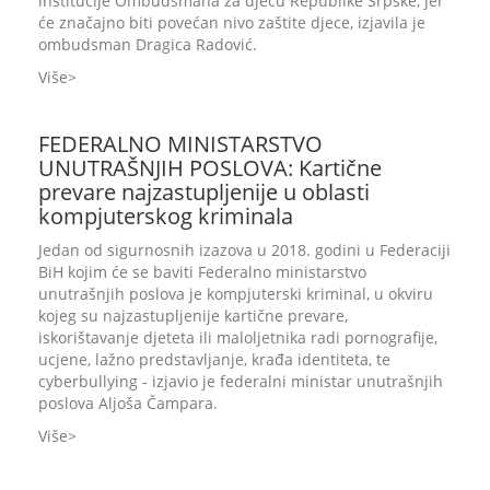
institucije Ombudsmana za djecu Republike Srpske, jer
će značajno biti povećan nivo zaštite djece, izjavila je
ombudsman Dragica Radović.
Više
FEDERALNO MINISTARSTVO
UNUTRAŠNJIH POSLOVA: Kartične
prevare najzastupljenije u oblasti
kompjuterskog kriminala
Jedan od sigurnosnih izazova u 2018. godini u Federaciji
BiH kojim će se baviti Federalno ministarstvo
unutrašnjih poslova je kompjuterski kriminal, u okviru
kojeg su najzastupljenije kartične prevare,
iskorištavanje djeteta ili maloljetnika radi pornografije,
ucjene, lažno predstavljanje, krađa identiteta, te
cyberbullying - izjavio je federalni ministar unutrašnjih
poslova Aljoša Čampara.
Više