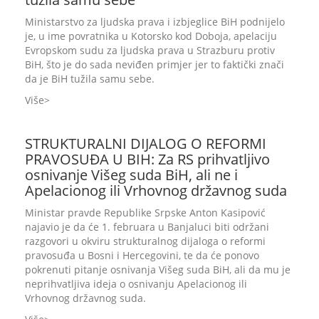
Ministarstvo za ljudska prava i izbjeglice BiH podnijelo
je, u ime povratnika u Kotorsko kod Doboja, apelaciju
Evropskom sudu za ljudska prava u Strazburu protiv
BiH, što je do sada neviđen primjer jer to faktički znači
da je BiH tužila samu sebe.
Više
STRUKTURALNI DIJALOG O REFORMI
PRAVOSUĐA U BIH: Za RS prihvatljivo
osnivanje Višeg suda BiH, ali ne i
Apelacionog ili Vrhovnog državnog suda
Ministar pravde Republike Srpske Anton Kasipović
najavio je da će 1. februara u Banjaluci biti održani
razgovori u okviru strukturalnog dijaloga o reformi
pravosuđa u Bosni i Hercegovini, te da će ponovo
pokrenuti pitanje osnivanja Višeg suda BiH, ali da mu je
neprihvatljiva ideja o osnivanju Apelacionog ili
Vrhovnog državnog suda.