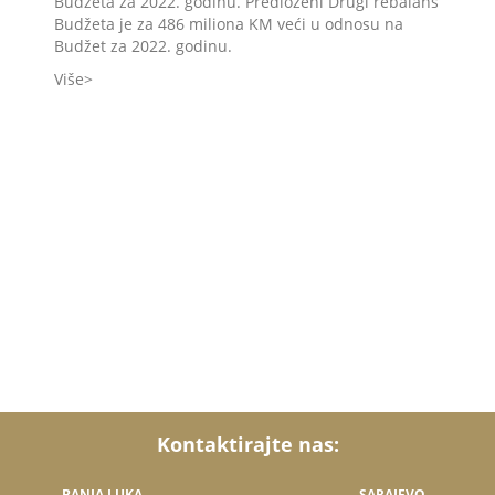
Budžeta za 2022. godinu. Predloženi Drugi rebalans
Budžeta je za 486 miliona KM veći u odnosu na
Budžet za 2022. godinu.
Više
Kontaktirajte nas:
BANJA LUKA
SARAJEVO