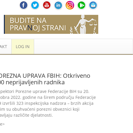
AKT
LOG IN
OREZNA UPRAVA FBIH: Otkriveno
0 neprijavljenih radnika
spektori Porezne uprave Federacije BiH su 20.
tobra 2022. godine na širem području Federacije
H izvršili 323 inspekcijska nadzora – brzih akcija
jim su obuhvaćeni porezni obveznici koji
vljaju različite djelatnosti.
še