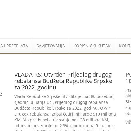
A I PRETPLATA
SAVJETOVANJA
KORISNIČKI KUTAK
KONT
VLADA RS: Utvrđen Prijedlog drugog
P
rebalansa Budžeta Republike Srpske
10
za 2022. godinu
In
e
ok
Vlada Republike Srpske utvrdila je, na 38. posebnoj
Bi
sjednici u Banjaluci, Prijedlog drugog rebalansa
ko
Budžeta Republike Srpske za 2022. godinu. Okvir
oba
Drugog rebalansa iznosi četiri milijarde 510 miliona
KM, što predstavlja uvećanje od 128 miliona KM,
Vi
odnosno povećanje od 2,9% u odnosu na Rebalans