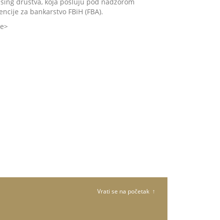
asing društva, koja posluju pod nadzorom
encije za bankarstvo FBiH (FBA).
še
Vrati se na početak ↑