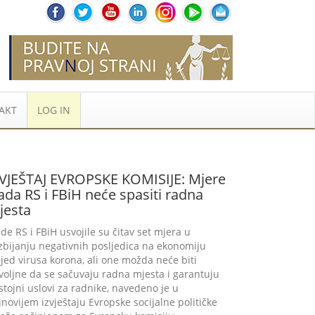
AKT
LOG IN
ZVJEŠTAJ EVROPSKE KOMISIJE: Mjere
ada RS i FBiH neće spasiti radna
jesta
ade RS i FBiH usvojile su čitav set mjera u
zbijanju negativnih posljedica na ekonomiju
ljed virusa korona, ali one možda neće biti
voljne da se sačuvaju radna mjesta i garantuju
stojni uslovi za radnike, navedeno je u
jnovijem izvještaju Evropske socijalne političke