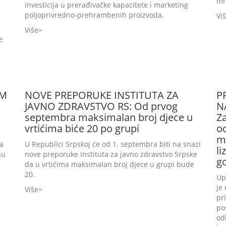
mr
investicija u prerađivačke kapacitete i marketing
poljoprivredno-prehrambenih proizvoda.
Vi
Više
e
OM
NOVE PREPORUKE INSTITUTA ZA
P
JAVNO ZDRAVSTVO RS: Od prvog
N
septembra maksimalan broj djece u
Za
vrtićima biće 20 po grupi
o
m
da
U Republici Srpskoj će od 1. septembra biti na snazi
li
ju
nove preporuke Instituta za javno zdravstvo Srpske
g
da u vrtićima maksimalan broj djece u grupi bude
20.
Up
je
Više
pr
po
od