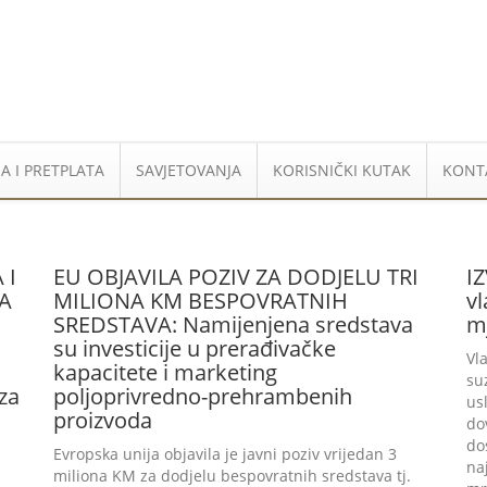
A I PRETPLATA
SAVJETOVANJA
KORISNIČKI KUTAK
KONT
 I
EU OBJAVILA POZIV ZA DODJELU TRI
I
A
MILIONA KM BESPOVRATNIH
vl
SREDSTAVA: Namijenjena sredstava
m
su investicije u prerađivačke
Vl
kapacitete i marketing
su
za
poljoprivredno-prehrambenih
us
proizvoda
do
do
Evropska unija objavila je javni poziv vrijedan 3
na
miliona KM za dodjelu bespovratnih sredstava tj.