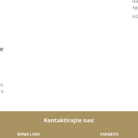
le
Ag
Vi
će
li
ra.
Kontaktirajte nas:
BANJA LUKA
SARAJEVO