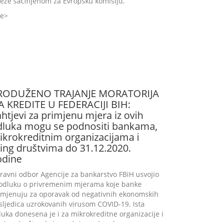
eže sačinjenom za Evropsku komisiju.
še
RODUŽENO TRAJANJE MORATORIJA
A KREDITE U FEDERACIJI BIH:
htjevi za primjenu mjera iz ovih
dluka mogu se podnositi bankama,
ikrokreditnim organizacijama i
zing društvima do 31.12.2020.
odine
ravni odbor Agencije za bankarstvo FBiH usvojio
 odluku o privremenim mjerama koje banke
imjenuju za oporavak od negativnih ekonomskih
sljedica uzrokovanih virusom COVID-19. Ista
luka donesena je i za mikrokreditne organizacije i