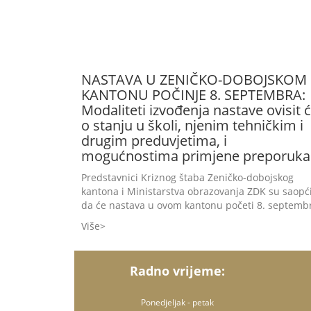
NASTAVA U ZENIČKO-DOBOJSKOM
KANTONU POČINJE 8. SEPTEMBRA:
Modaliteti izvođenja nastave ovisit 
o stanju u školi, njenim tehničkim i
drugim preduvjetima, i
mogućnostima primjene preporuka
Predstavnici Kriznog štaba Zeničko-dobojskog
kantona i Ministarstva obrazovanja ZDK su saopći
da će nastava u ovom kantonu početi 8. septemb
Više
Radno vrijeme:
Ponedjeljak - petak