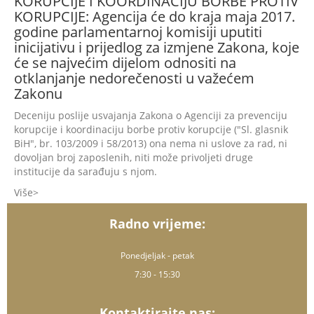
KORUPCIJE I KOORDINACIJU BORBE PROTIV
KORUPCIJE: Agencija će do kraja maja 2017.
godine parlamentarnoj komisiji uputiti
inicijativu i prijedlog za izmjene Zakona, koje
će se najvećim dijelom odnositi na
otklanjanje nedorečenosti u važećem
Zakonu
Deceniju poslije usvajanja Zakona o Agenciji za prevenciju
korupcije i koordinaciju borbe protiv korupcije ("Sl. glasnik
BiH", br. 103/2009 i 58/2013) ona nema ni uslove za rad, ni
dovoljan broj zaposlenih, niti može privoljeti druge
institucije da sarađuju s njom.
Više
Radno vrijeme:
Ponedjeljak - petak
7:30 - 15:30
Kontaktirajte nas: