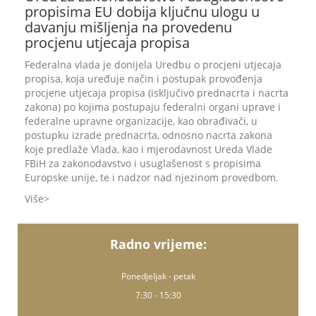
propisima EU dobija ključnu ulogu u
davanju mišljenja na provedenu
procjenu utjecaja propisa
Federalna vlada je donijela Uredbu o procjeni utjecaja
propisa, koja uređuje način i postupak provođenja
procjene utjecaja propisa (isključivo prednacrta i nacrta
zakona) po kojima postupaju federalni organi uprave i
federalne upravne organizacije, kao obrađivači, u
postupku izrade prednacrta, odnosno nacrta zakona
koje predlaže Vlada, kao i mjerodavnost Ureda Vlade
FBiH za zakonodavstvo i usuglašenost s propisima
Europske unije, te i nadzor nad njezinom provedbom.
Više
Radno vrijeme:
Ponedjeljak - petak
7:30 - 15:30