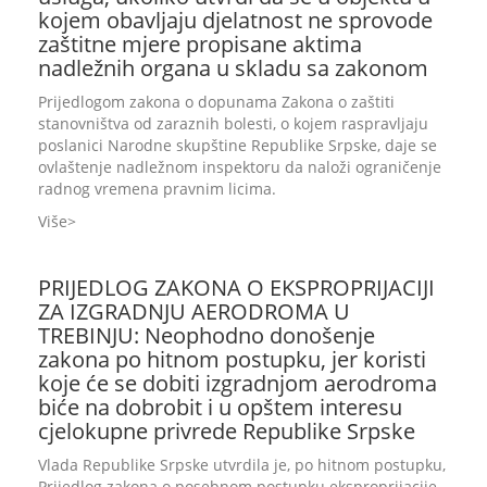
kojem obavljaju djelatnost ne sprovode
zaštitne mjere propisane aktima
nadležnih organa u skladu sa zakonom
Prijedlogom zakona o dopunama Zakona o zaštiti
stanovništva od zaraznih bolesti, o kojem raspravljaju
poslanici Narodne skupštine Republike Srpske, daje se
ovlaštenje nadležnom inspektoru da naloži ograničenje
radnog vremena pravnim licima.
Više
PRIJEDLOG ZAKONA O EKSPROPRIJACIJI
ZA IZGRADNJU AERODROMA U
TREBINJU: Neophodno donošenje
zakona po hitnom postupku, jer koristi
koje će se dobiti izgradnjom aerodroma
biće na dobrobit i u opštem interesu
cjelokupne privrede Republike Srpske
Vlada Republike Srpske utvrdila je, po hitnom postupku,
Prijedlog zakona o posebnom postupku eksproprijacije