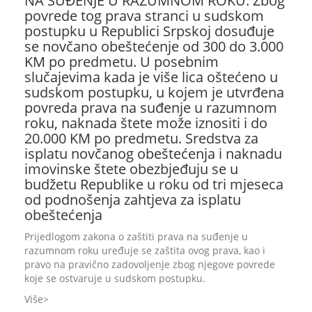
NA SUĐENJE U RAZUMNOM ROKU: Zbog
povrede tog prava stranci u sudskom
postupku u Republici Srpskoj dosuđuje
se novčano obeštećenje od 300 do 3.000
KM po predmetu. U posebnim
slučajevima kada je više lica oštećeno u
sudskom postupku, u kojem je utvrđena
povreda prava na suđenje u razumnom
roku, naknada štete može iznositi i do
20.000 KM po predmetu. Sredstva za
isplatu novčanog obeštećenja i naknadu
imovinske štete obezbjeđuju se u
budžetu Republike u roku od tri mjeseca
od podnošenja zahtjeva za isplatu
obeštećenja
Prijedlogom zakona o zaštiti prava na suđenje u
razumnom roku uređuje se zaštita ovog prava, kao i
pravo na pravično zadovoljenje zbog njegove povrede
koje se ostvaruje u sudskom postupku.
Više