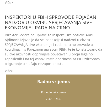
Više
INSPEKTORI U FBIH SPROVODE POJAČAN
NADZOR U OKVIRU SPRJEČAVANJA SIVE
EKONOMIJE I RADA NA CRNO
Direktor Federalne uprave za inspekcijske poslove Anis
Ajdinović izjavio je da se inspekcijski nadzori u okviru
SPRJEČAVANJA sive ekonomije i rada na crno provode u
koordinaciji s Poreznom upravom FBiH, te je konstatovano da
su ove aktivnosti doprinijele povećavanju broja legalno
zaposlenih i na toj osnovi rasta doprinosa za PIO, zdravstvo i
osiguranje u slučaju nezaposlenosti.
Više
Radno vrijeme:
Ponedjeljak - petak
7:30 - 15:30